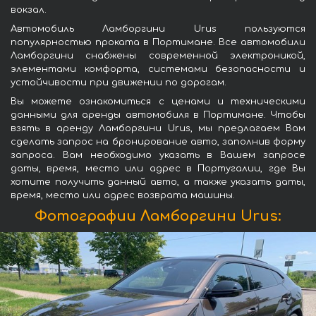
вокзал.
Автомобиль Ламборгини Urus пользуются
популярностью проката в Портимане. Все автомобили
Ламборгини снабжены современной электроникой,
элементами комфорта, системами безопасности и
устойчивости при движении по дорогам.
Вы можете ознакомиться с ценами и техническими
данными для аренды автомобиля в Портимане. Чтобы
взять в аренду Ламборгини Urus, мы предлагаем Вам
сделать запрос на бронирование авто, заполнив форму
запроса. Вам необходимо указать в Вашем запросе
даты, время, место или адрес в Португалии, где Вы
хотите получить данный авто, а также указать даты,
время, место или адрес возврата машины.
Фотографии Ламборгини Urus: