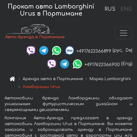
Прокат авто Lamborghini
RUS
ENG
Urus в Портимане
Авто-Аренда в Портимане
(рус,
De)
+4917622366899
(Eng)
+4917622366900
Аренда авто в Портимане
Марка Lamborghini
Ламборгини Urus
Автомобили бренда Ламборджини обладают
уникальным футуристическим дизайном и
сверхмощными двигателями.
Компания Авто-Аренда предлагает в аренду
автомобиль Ламборгини Urus в Портимане. Вы можете
заказать и забронировать аренду в Портимане
автомобиля с доставкой авто в аэропорты или ж/д