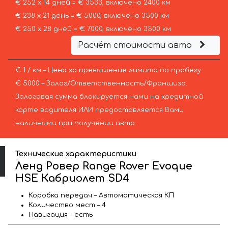
€ 252 х 14 дней = € 3533, включено 2400 км
€ 238 х 21 день = € 5000, включено 3500 км
€ 250 х 28 дней = € 7000, включено 3500 км
Расчёт стоимости авто
€ 1 / км – Цена за превышение лимита по пробегу
€ 5000 – Залог/Ответственность/Франшиза.
Залоговая сумма блокируется нами на кредитной
карте водителя ИЛИ предоставляется Вами
наличными при получении авто.
Технические характеристики
Ленд Ровер Range Rover Evoque
HSE Кабриолет SD4
Коробка передач – Автоматическая КП
Количество мест – 4
Навигация – есть