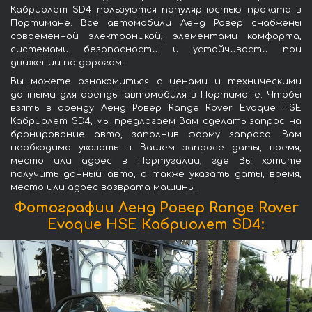
Кабриолет SD4 пользуются популярностью проката в
Портимане. Все автомобили Ленд Ровер снабжены
современной электроникой, элементами комфорта,
системами безопасности и устойчивости при
движении по дорогам.
Вы можете ознакомиться с ценами и техническими
данными для аренды автомобиля в Портимане. Чтобы
взять в аренду Ленд Ровер Range Rover Evoque HSE
Кабриолет SD4, мы предлагаем Вам сделать запрос на
бронирование авто, заполнив форму запроса. Вам
необходимо указать в Вашем запросе даты, время,
место или адрес в Португалии, где Вы хотите
получить данный авто, а также указать даты, время,
место или адрес возврата машины.
Фотографии Ленд Ровер Range Rover
Evoque HSE Кабриолет SD4: