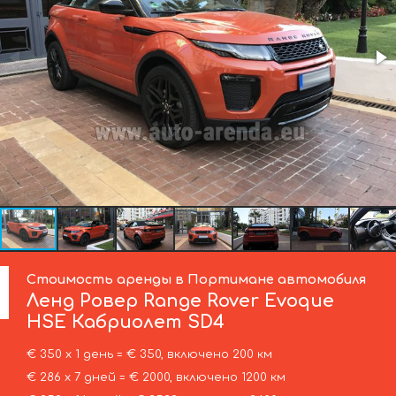
Стоимость аренды в Портимане автомобиля
Ленд Ровер
Range Rover Evoque
HSE Кабриолет SD4
€ 350 х 1 день = € 350, включено 200 км
€ 286 х 7 дней = € 2000, включено 1200 км