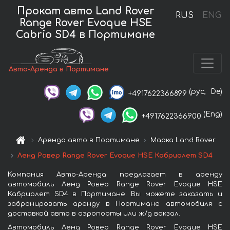
Прокат авто Land Rover
RUS
ENG
Range Rover Evoque HSE
Cabrio SD4 в Портимане
Авто-Аренда в Портимане
(рус,
De)
+4917622366899
(Eng)
+4917622366900
Аренда авто в Портимане
Марка Land Rover
Ленд Ровер Range Rover Evoque HSE Кабриолет SD4
Компания Авто-Аренда предлагает в аренду
автомобиль Ленд Ровер Range Rover Evoque HSE
Кабриолет SD4 в Портимане. Вы можете заказать и
забронировать аренду в Портимане автомобиля с
доставкой авто в аэропорты или ж/д вокзал.
Автомобиль Ленд Ровер Range Rover Evoque HSE