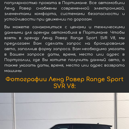
популярностью проката в Портимане. Все автомобили
Ленд Ровер снабжены современной электроникой,
элементами комфорта, системами безопасности и
устойчивости при движении по дорогам.
Вы можете ознакомиться с ценами и техническими
данными для аренды автомобиля в Портимане. Чтобы
взять в аренду Ленд Ровер Range Sport SVR V8, мы
предлагаем Вам сделать запрос на бронирование
авто, заполнив форму запроса. Вам необходимо указать
в Вашем запросе даты, время, место или адрес в
Португалии, где Вы хотите получить данный авто, а
также указать даты, время, место или адрес возврата
машины.
Фотографии Ленд Ровер Range Sport
SVR V8: