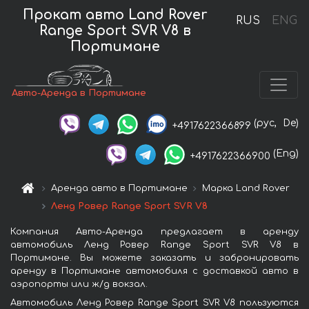
Прокат авто Land Rover
RUS
ENG
Range Sport SVR V8 в
Портимане
Авто-Аренда в Портимане
(рус,
De)
+4917622366899
(Eng)
+4917622366900
Аренда авто в Портимане
Марка Land Rover
Ленд Ровер Range Sport SVR V8
Компания Авто-Аренда предлагает в аренду
автомобиль Ленд Ровер Range Sport SVR V8 в
Портимане. Вы можете заказать и забронировать
аренду в Портимане автомобиля с доставкой авто в
аэропорты или ж/д вокзал.
Автомобиль Ленд Ровер Range Sport SVR V8 пользуются