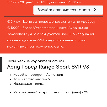
€ 429 х 28 дней = € 12000, включено 4000 км
Расчёт стоимости авто
€ 3 / км – Цена за превышение лимита по пробегу
€ 10000 – Залог/Ответственность/Франшиза.
Залоговая сумма блокируется нами на кредитной
карте водителя ИЛИ предоставляется Вами
наличными при получении авто.
Технические характеристики
Ленд Ровер Range Sport SVR V8
Коробка передач – Автомат
Количество мест – 5
Навигация – есть
Минимальный возраст водителя (лет) – 25