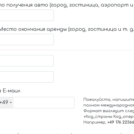
о получения авто (город, гостиница, аэропорт и т
Место окончания аренды (город, гостиница и т. д.
 Е-маил
Пожалуйста, напишит
+49
полном международно
Формат выглядит сле
+Код_страны Код_опе
Например,
+49 176 2236