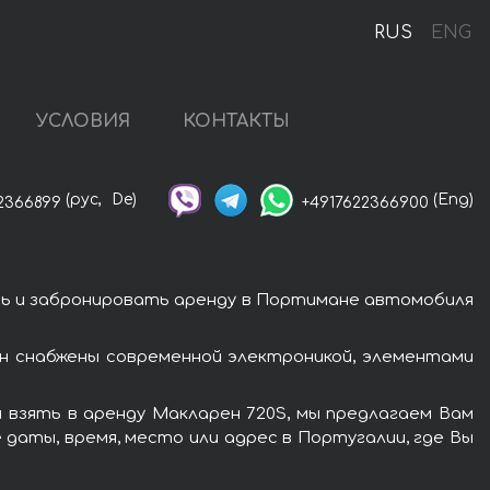
RUS
ENG
УСЛОВИЯ
КОНТАКТЫ
(рус,
De)
(Eng)
2366899
+4917622366900
ть и забронировать аренду в Портимане автомобиля
н снабжены современной электроникой, элементами
 взять в аренду Макларен 720S, мы предлагаем Вам
 даты, время, место или адрес в Португалии, где Вы