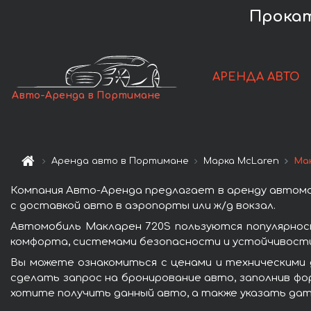
Прокат
АРЕНДА АВТО
Авто-Аренда в Портимане
Аренда авто в Портимане
Марка McLaren
Ма
Компания Авто-Аренда предлагает в аренду автомо
с доставкой авто в аэропорты или ж/д вокзал.
Автомобиль Макларен 720S пользуются популярнос
комфорта, системами безопасности и устойчивости 
Вы можете ознакомиться с ценами и техническими 
сделать запрос на бронирование авто, заполнив фор
хотите получить данный авто, а также указать дат