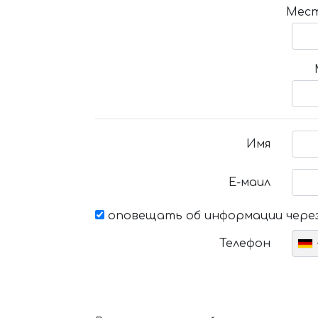
Мест
Имя
Е-маил
оповещать об информации через
Телефон