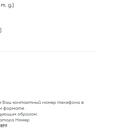
. д.)
)
е Ваш контактный номер телефона в
м формате.
дующим образом:
ратора Номер
6899