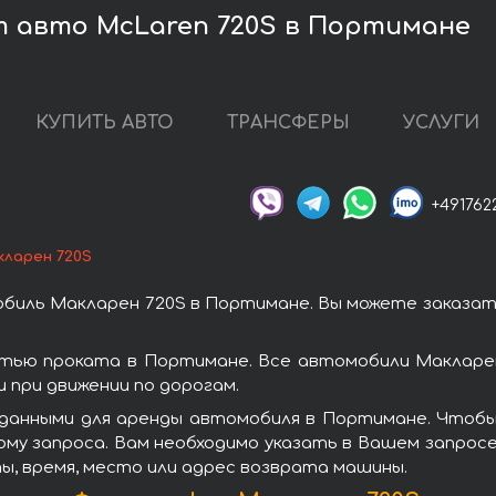
 авто McLaren 720S в Портимане
КУПИТЬ АВТО
ТРАНСФЕРЫ
УСЛУГИ
+491762
кларен 720S
биль Макларен 720S в Портимане. Вы можете заказа
тью проката в Портимане. Все автомобили Макларе
при движении по дорогам.
данными для аренды автомобиля в Портимане. Чтобы
му запроса. Вам необходимо указать в Вашем запросе
ы, время, место или адрес возврата машины.