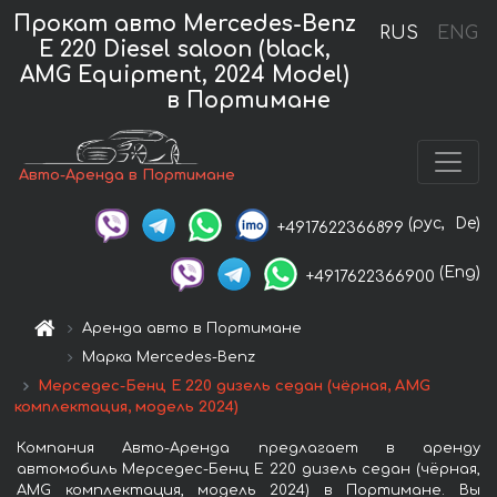
Прокат авто Mercedes-Benz
RUS
ENG
E 220 Diesel saloon (black,
AMG Equipment, 2024 Model)
в Портимане
Авто-Аренда в Портимане
(рус,
De)
+4917622366899
(Eng)
+4917622366900
Аренда авто в Портимане
Марка Mercedes-Benz
Мерседес-Бенц E 220 дизель седан (чёрная, AMG
комплектация, модель 2024)
Компания Авто-Аренда предлагает в аренду
автомобиль Мерседес-Бенц E 220 дизель седан (чёрная,
AMG комплектация, модель 2024) в Портимане. Вы