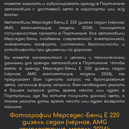
можете заказать и забронировать аренду в Портимане
автомобиля с доставкой авто в аэропорты или ж/д
вокзал.
Автомобиль Мерседес-Бенц E 220 дизель седан (чёрная,
AMG комплектация, модель 2024) пользуются
популярностью проката в Портимане. Все автомобили
Мерседес-Бенц снабжены современной электроникой,
элементами комфорта, системами безопасности и
устойчивости при движении по дорогам.
Вы можете ознакомиться с ценами и техническими
данными для аренды автомобиля в Портимане. Чтобы
взять в аренду Мерседес-Бенц E 220 дизель седан
(чёрная, AMG комплектация, модель 2024), мы
предлагаем Вам сделать запрос на бронирование
авто, заполнив форму запроса. Вам необходимо указать
в Вашем запросе даты, время, место или адрес в
Португалии, где Вы хотите получить данный авто, а
также указать даты, время, место или адрес возврата
машины.
Фотографии Мерседес-Бенц E 220
дизель седан (чёрная, AMG