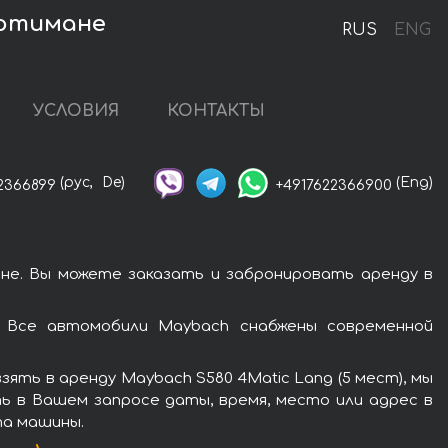
ортимане
RUS
ENG
УСЛОВИЯ
КОНТАКТЫ
(рус,
De)
(Eng)
2366899
+4917622366900
не. Вы можете заказать и забронировать аренду в
. Все автомобили Maybach снабжены современной
ть в аренду Maybach S580 4Matic Lang (5 мест), мы
ь в Вашем запросе даты, время, место или адрес в
та машины.