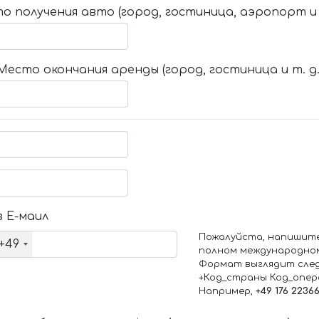
о получения авто (город, гостиница, аэропорт и т
Место окончания аренды (город, гостиница и т. д.
 Е-маил
Пожалуйста, напишит
+49
полном международно
Формат выглядит сле
+Код_страны Код_опе
Например,
+49 176 2236