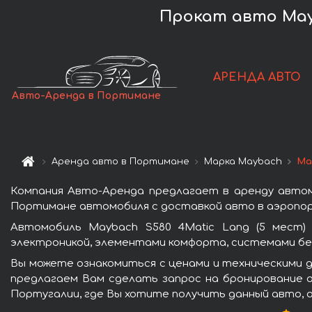
Прокат авто Mayb
АРЕНДА АВТО
Авто-Аренда в Портимане
Аренда авто в Портимане
Марка Maybach
Ma
Компания Авто-Аренда предлагает в аренду автом
Портимане автомобиля с доставкой авто в аэропорт
Автомобиль Maybach S580 4Matic Lang (5 мест)
электроникой, элементами комфорта, системами бе
Вы можете ознакомиться с ценами и техническими д
предлагаем Вам сделать запрос на бронирование а
Португалии, где Вы хотите получить данный авто, 