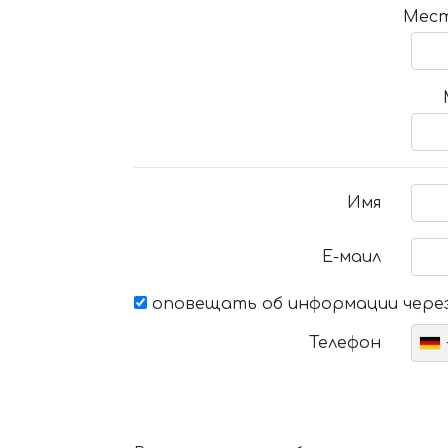
Мест
Имя
Е-маил
оповещать об информации через
Телефон