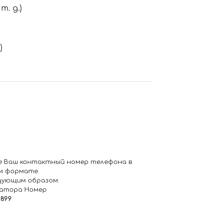
. д.)
)
е Ваш контактный номер телефона в
м формате.
дующим образом:
ратора Номер
6899