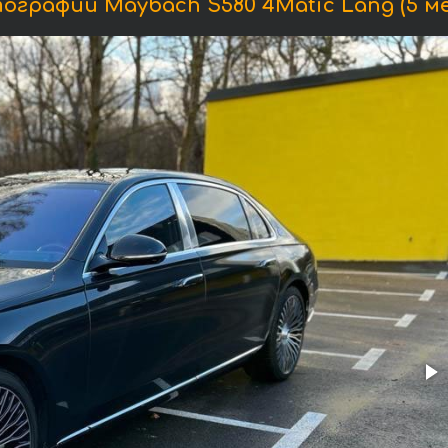
ографии Maybach S580 4Matic Lang (5 ме