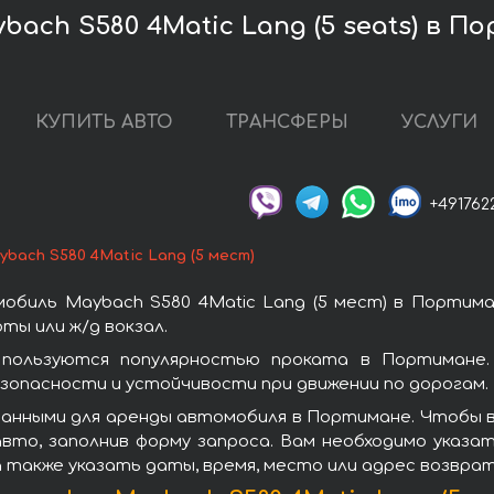
ach S580 4Matic Lang (5 seats) в П
КУПИТЬ АВТО
ТРАНСФЕРЫ
УСЛУГИ
+491762
ybach S580 4Matic Lang (5 мест)
обиль Maybach S580 4Matic Lang (5 мест) в Портима
ы или ж/д вокзал.
 пользуются популярностью проката в Портимане
зопасности и устойчивости при движении по дорогам.
анными для аренды автомобиля в Портимане. Чтобы взя
вто, заполнив форму запроса. Вам необходимо указат
а также указать даты, время, место или адрес возвра