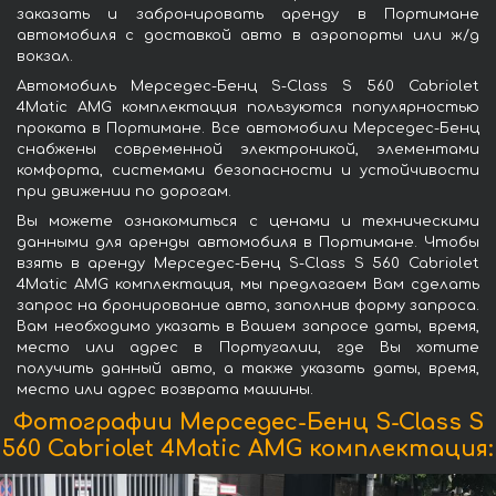
заказать и забронировать аренду в Портимане
автомобиля с доставкой авто в аэропорты или ж/д
вокзал.
Автомобиль Мерседес-Бенц S-Class S 560 Cabriolet
4Matic AMG комплектация пользуются популярностью
проката в Портимане. Все автомобили Мерседес-Бенц
снабжены современной электроникой, элементами
комфорта, системами безопасности и устойчивости
при движении по дорогам.
Вы можете ознакомиться с ценами и техническими
данными для аренды автомобиля в Портимане. Чтобы
взять в аренду Мерседес-Бенц S-Class S 560 Cabriolet
4Matic AMG комплектация, мы предлагаем Вам сделать
запрос на бронирование авто, заполнив форму запроса.
Вам необходимо указать в Вашем запросе даты, время,
место или адрес в Португалии, где Вы хотите
получить данный авто, а также указать даты, время,
место или адрес возврата машины.
Фотографии Мерседес-Бенц S-Class S
560 Cabriolet 4Matic AMG комплектация: