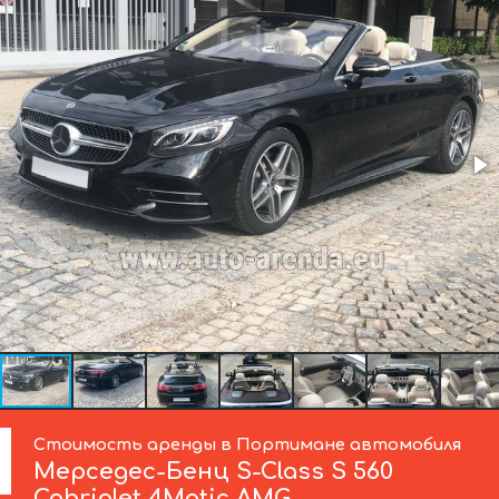
Стоимость аренды в Портимане автомобиля
Мерседес-Бенц
S-Class S 560
Cabriolet 4Matic AMG