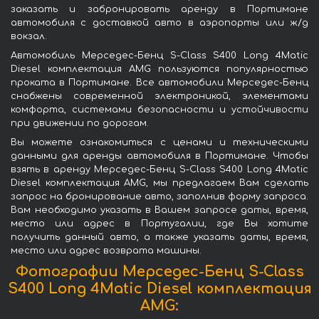
заказать и забронировать аренду в Портимане
автомобиля с доставкой авто в аэропорты или ж/д
вокзал.
Автомобиль Мерседес-Бенц S-Class S400 Long 4Matic
Diesel комплектация AMG пользуются популярностью
проката в Портимане. Все автомобили Мерседес-Бенц
снабжены современной электроникой, элементами
комфорта, системами безопасности и устойчивости
при движении по дорогам.
Вы можете ознакомиться с ценами и техническими
данными для аренды автомобиля в Портимане. Чтобы
взять в аренду Мерседес-Бенц S-Class S400 Long 4Matic
Diesel комплектация AMG, мы предлагаем Вам сделать
запрос на бронирование авто, заполнив форму запроса.
Вам необходимо указать в Вашем запросе даты, время,
место или адрес в Португалии, где Вы хотите
получить данный авто, а также указать даты, время,
место или адрес возврата машины.
Фотографии Мерседес-Бенц S-Class
S400 Long 4Matic Diesel комплектация
AMG: