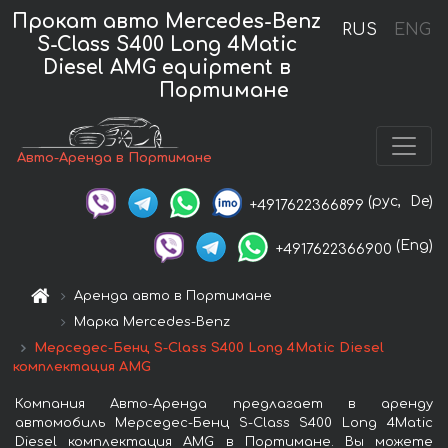
Прокат авто Mercedes-Benz
RUS
ENG
S-Class S400 Long 4Matic
Diesel AMG equipment в
Портимане
Авто-Аренда в Портимане
(рус,
De)
+4917622366899
(Eng)
+4917622366900
Аренда авто в Портимане
Марка Mercedes-Benz
Мерседес-Бенц S-Class S400 Long 4Matic Diesel
комплектация AMG
Компания Авто-Аренда предлагает в аренду
автомобиль Мерседес-Бенц S-Class S400 Long 4Matic
Diesel комплектация AMG в Портимане. Вы можете