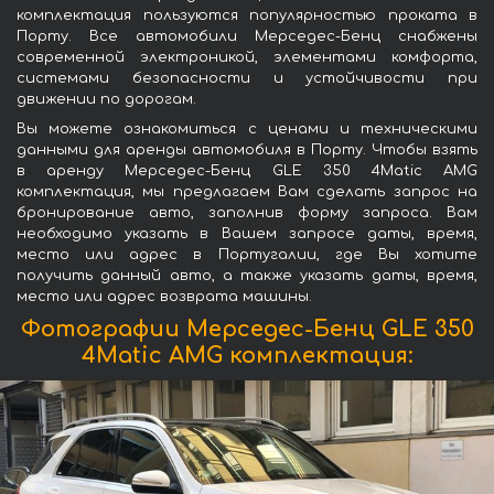
комплектация пользуются популярностью проката в
Порту. Все автомобили Мерседес-Бенц снабжены
современной электроникой, элементами комфорта,
системами безопасности и устойчивости при
движении по дорогам.
Вы можете ознакомиться с ценами и техническими
данными для аренды автомобиля в Порту. Чтобы взять
в аренду Мерседес-Бенц GLE 350 4Matic AMG
комплектация, мы предлагаем Вам сделать запрос на
бронирование авто, заполнив форму запроса. Вам
необходимо указать в Вашем запросе даты, время,
место или адрес в Португалии, где Вы хотите
получить данный авто, а также указать даты, время,
место или адрес возврата машины.
Фотографии Мерседес-Бенц GLE 350
4Matic AMG комплектация: