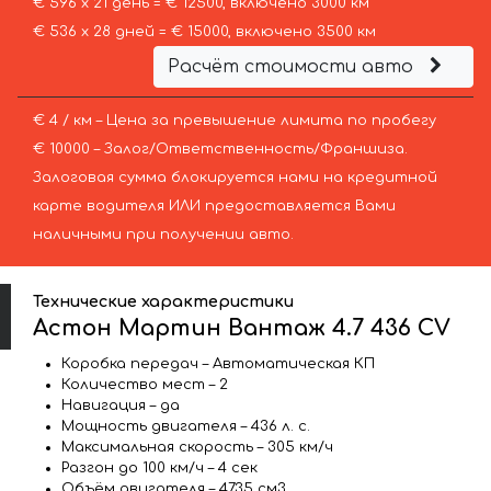
€ 596 х 21 день = € 12500, включено 3000 км
€ 536 х 28 дней = € 15000, включено 3500 км
Расчёт стоимости авто
€ 4 / км – Цена за превышение лимита по пробегу
€ 10000 – Залог/Ответственность/Франшиза.
Залоговая сумма блокируется нами на кредитной
карте водителя ИЛИ предоставляется Вами
наличными при получении авто.
Технические характеристики
Астон Мартин Вантаж 4.7 436 CV
Коробка передач – Автоматическая КП
Количество мест – 2
Навигация – да
Мощность двигателя – 436 л. с.
Максимальная скорость – 305 км/ч
Разгон до 100 км/ч – 4 сек
Объём двигателя – 4735 см3