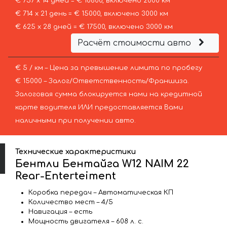
€ 757 х 14 дней = € 10600, включено 2000 км
€ 714 х 21 день = € 15000, включено 3000 км
€ 625 х 28 дней = € 17500, включено 3000 км
Расчёт стоимости авто
€ 5 / км – Цена за превышение лимита по пробегу
€ 15000 – Залог/Ответственность/Франшиза.
Залоговая сумма блокируется нами на кредитной
карте водителя ИЛИ предоставляется Вами
наличными при получении авто.
Технические характеристики
Бентли Бентайга W12 NAIM 22
Rear-Enterteiment
Коробка передач – Автоматическая КП
Количество мест – 4/5
Навигация – есть
Мощность двигателя – 608 л. с.