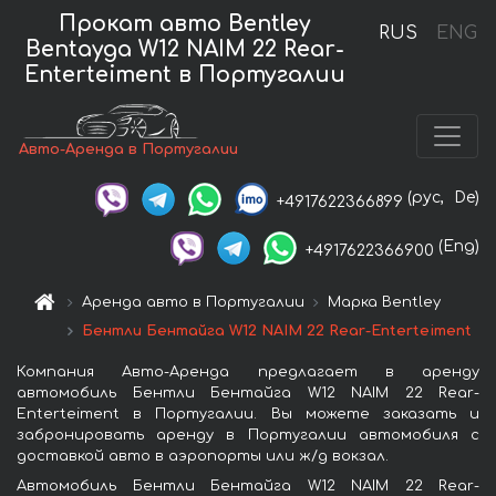
Прокат авто Bentley
RUS
ENG
Bentayga W12 NAIM 22 Rear-
Enterteiment в Португалии
Авто-Аренда в Португалии
(рус,
De)
+4917622366899
(Eng)
+4917622366900
Аренда авто в Португалии
Марка Bentley
Бентли Бентайга W12 NAIM 22 Rear-Enterteiment
Компания Авто-Аренда предлагает в аренду
автомобиль Бентли Бентайга W12 NAIM 22 Rear-
Enterteiment в Португалии. Вы можете заказать и
забронировать аренду в Португалии автомобиля с
доставкой авто в аэропорты или ж/д вокзал.
Автомобиль Бентли Бентайга W12 NAIM 22 Rear-