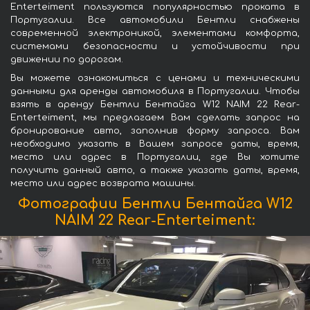
Enterteiment пользуются популярностью проката в
Португалии. Все автомобили Бентли снабжены
современной электроникой, элементами комфорта,
системами безопасности и устойчивости при
движении по дорогам.
Вы можете ознакомиться с ценами и техническими
данными для аренды автомобиля в Португалии. Чтобы
взять в аренду Бентли Бентайга W12 NAIM 22 Rear-
Enterteiment, мы предлагаем Вам сделать запрос на
бронирование авто, заполнив форму запроса. Вам
необходимо указать в Вашем запросе даты, время,
место или адрес в Португалии, где Вы хотите
получить данный авто, а также указать даты, время,
место или адрес возврата машины.
Фотографии Бентли Бентайга W12
NAIM 22 Rear-Enterteiment: