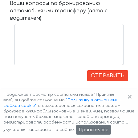
Ваши вопросы по бронированию
автомобиля или трансферу (авто с
водителем)
ОТПРАВИТЬ
×
Продолжив просмотр сайта или нажав
"Принять
все"
, вы даёте согласие на
”Политику в отношении
файлов cookie”
и соглашаетесь сохранить в вашем
браузере куки-файлы (основные и внешние), позволяющие
нам получать больше маркетинговой информации,
регистрировать особенности использования сайта и
Авторские права © 2026 Авто-Аренда
Cookie Policy
Принять все
улучшать навигацию на сайте.