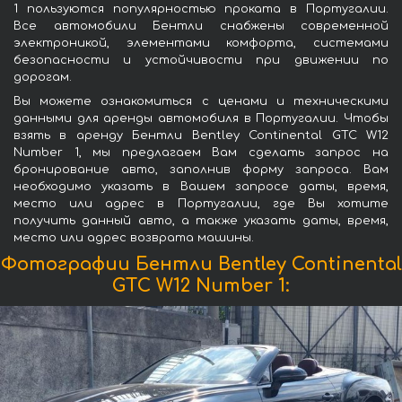
1 пользуются популярностью проката в Португалии.
Все автомобили Бентли снабжены современной
электроникой, элементами комфорта, системами
безопасности и устойчивости при движении по
дорогам.
Вы можете ознакомиться с ценами и техническими
данными для аренды автомобиля в Португалии. Чтобы
взять в аренду Бентли Bentley Continental GTC W12
Number 1, мы предлагаем Вам сделать запрос на
бронирование авто, заполнив форму запроса. Вам
необходимо указать в Вашем запросе даты, время,
место или адрес в Португалии, где Вы хотите
получить данный авто, а также указать даты, время,
место или адрес возврата машины.
Фотографии Бентли Bentley Continental
GTC W12 Number 1: