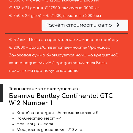
€ 883 х 14 дней = € 12367, включено 2000 км
€ 833 х 21 день = € 17500, включено 3000 км
€ 750 х 28 дней = € 21000, включено 3000 км
Расчёт стоимости авто
€ 5 / км – Цена за превышение лимита по пробегу
€ 20000 – Залог/Ответственность/Франшиза.
Залоговая сумма блокируется нами на кредитной
карте водителя ИЛИ предоставляется Вами
наличными при получении авто.
Технические характеристики
Бентли Bentley Continental GTC
W12 Number 1
Коробка передач – Автоматическая КП
Количество мест – 4
Навигация – есть
Мощность двигателя – 710 л. с.