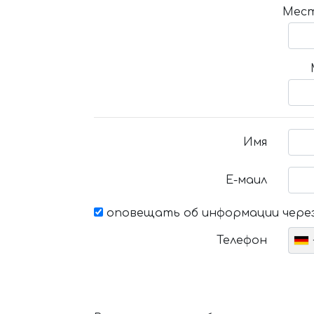
Мест
Имя
Е-маил
оповещать об информации через
Телефон