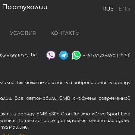
в Португалии
RUS
ENG
УСЛОВИЯ
КОНТАКТЫ
(рус,
De)
(Eng)
2366899
+4917622366900
тугалии. Вы можете заказать и забронировать аренду
галии. Все автомобили БМВ снабжены современной
ь в аренду БМВ 630d Gran Turismo xDrive Sport Line
азать в Вашем запросе даты, время, место или адрес
рата машины.