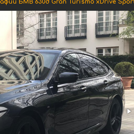
фии БМВ 630d Gran Turismo xDrive Sport