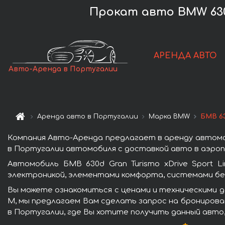
Прокат авто BMW 630d
АРЕНДА АВТО
Авто-Аренда в Португалии
Аренда авто в Португалии
Марка BMW
БМВ 63
Компания Авто-Аренда предлагает в аренду автомоби
в Португалии автомобиля с доставкой авто в аэроп
Автомобиль БМВ 630d Gran Turismo xDrive Sport
электроникой, элементами комфорта, системами бе
Вы можете ознакомиться с ценами и техническими да
М, мы предлагаем Вам сделать запрос на бронирован
в Португалии, где Вы хотите получить данный авто,