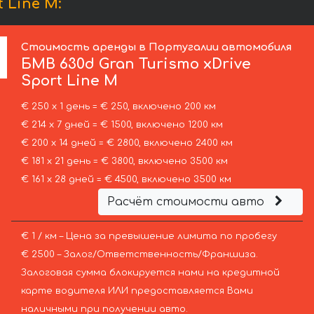
 Line М:
Стоимость аренды в Португалии автомобиля
БМВ
630d Gran Turismo xDrive
Sport Line М
€ 250 х 1 день = € 250, включено 200 км
€ 214 х 7 дней = € 1500, включено 1200 км
€ 200 х 14 дней = € 2800, включено 2400 км
€ 181 х 21 день = € 3800, включено 3500 км
€ 161 х 28 дней = € 4500, включено 3500 км
Расчёт стоимости авто
€ 1 / км – Цена за превышение лимита по пробегу
€ 2500 – Залог/Ответственность/Франшиза.
Залоговая сумма блокируется нами на кредитной
карте водителя ИЛИ предоставляется Вами
наличными при получении авто.