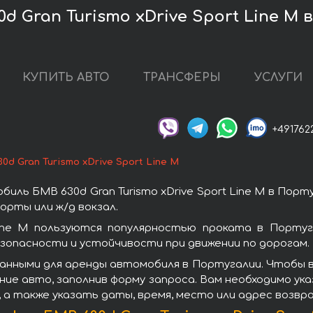
 Gran Turismo xDrive Sport Line М 
КУПИТЬ АВТО
ТРАНСФЕРЫ
УСЛУГИ
+491762
0d Gran Turismo xDrive Sport Line М
ль БМВ 630d Gran Turismo xDrive Sport Line М в Пор
орты или ж/д вокзал.
 Line М пользуются популярностью проката в Порту
зопасности и устойчивости при движении по дорогам.
нными для аренды автомобиля в Португалии. Чтобы взят
ие авто, заполнив форму запроса. Вам необходимо ук
 а также указать даты, время, место или адрес возв