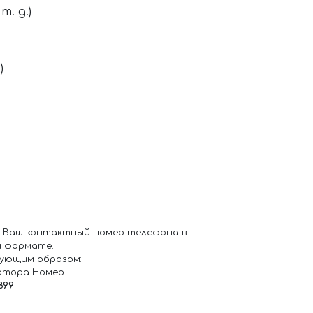
. д.)
)
 Ваш контактный номер телефона в
 формате.
ующим образом:
атора Номер
899