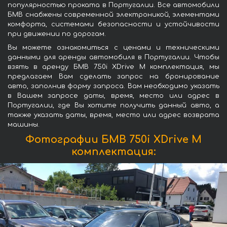
популярностью проката в Португалии. Все автомобили
БМВ снабжены современной электроникой, элементами
комфорта, системами безопасности и устойчивости
при движении по дорогам.
Вы можете ознакомиться с ценами и техническими
данными для аренды автомобиля в Португалии. Чтобы
взять в аренду БМВ 750i XDrive M комплектация, мы
предлагаем Вам сделать запрос на бронирование
авто, заполнив форму запроса. Вам необходимо указать
в Вашем запросе даты, время, место или адрес в
Португалии, где Вы хотите получить данный авто, а
также указать даты, время, место или адрес возврата
машины.
Фотографии БМВ 750i XDrive M
комплектация: