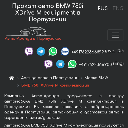
Прокат авто BMW 750i
RUS
ENG
XDrive M equipment в
Португалии
Авто-Аренда в Португалии
(рус,
De)
+4917622366899
(Eng)
+4917622366900
Аренда авто в Португалии
Марка BMW
БМВ 750i XDrive M комплектация
Компания Авто-Аренда предлагает в аренду
автомобиль БМВ 750i XDrive M комплектация в
Португалии. Вы можете заказать и забронировать
аренду в Португалии автомобиля с доставкой авто в
аэропорты или ж/д вокзал.
Автомобиль БМВ 750i XDrive M комплектация пользуются