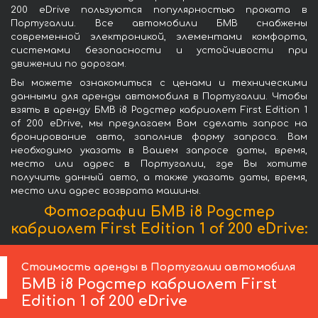
200 eDrive пользуются популярностью проката в
Португалии. Все автомобили БМВ снабжены
современной электроникой, элементами комфорта,
системами безопасности и устойчивости при
движении по дорогам.
Вы можете ознакомиться с ценами и техническими
данными для аренды автомобиля в Португалии. Чтобы
взять в аренду БМВ i8 Родстер кабриолет First Edition 1
of 200 eDrive, мы предлагаем Вам сделать запрос на
бронирование авто, заполнив форму запроса. Вам
необходимо указать в Вашем запросе даты, время,
место или адрес в Португалии, где Вы хотите
получить данный авто, а также указать даты, время,
место или адрес возврата машины.
Фотографии БМВ i8 Родстер
кабриолет First Edition 1 of 200 eDrive:
Стоимость аренды в Португалии автомобиля
БМВ
i8 Родстер кабриолет First
Edition 1 of 200 eDrive