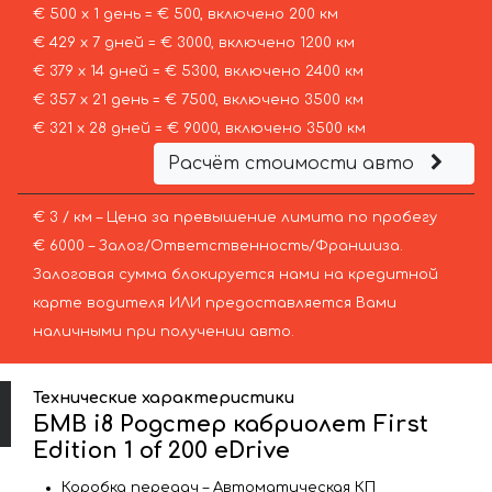
€ 500 х 1 день = € 500, включено 200 км
€ 429 х 7 дней = € 3000, включено 1200 км
€ 379 х 14 дней = € 5300, включено 2400 км
€ 357 х 21 день = € 7500, включено 3500 км
€ 321 х 28 дней = € 9000, включено 3500 км
Расчёт стоимости авто
€ 3 / км – Цена за превышение лимита по пробегу
€ 6000 – Залог/Ответственность/Франшиза.
Залоговая сумма блокируется нами на кредитной
карте водителя ИЛИ предоставляется Вами
наличными при получении авто.
Технические характеристики
БМВ i8 Родстер кабриолет First
Edition 1 of 200 eDrive
Коробка передач – Автоматическая КП