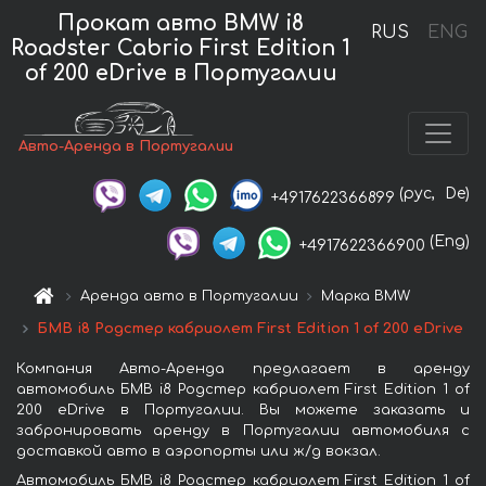
Прокат авто BMW i8
RUS
ENG
Roadster Cabrio First Edition 1
of 200 eDrive в Португалии
Авто-Аренда в Португалии
(рус,
De)
+4917622366899
(Eng)
+4917622366900
Аренда авто в Португалии
Марка BMW
БМВ i8 Родстер кабриолет First Edition 1 of 200 eDrive
Компания Авто-Аренда предлагает в аренду
автомобиль БМВ i8 Родстер кабриолет First Edition 1 of
200 eDrive в Португалии. Вы можете заказать и
забронировать аренду в Португалии автомобиля с
доставкой авто в аэропорты или ж/д вокзал.
Автомобиль БМВ i8 Родстер кабриолет First Edition 1 of