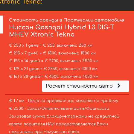
ronic Tekna:
Стоимость аренды в Португалии автомобиля
Ниссан
Qashqai Hybrid 1.3 DIG-T
MHEV Xtronic Tekna
€ 250 х 1 день = € 250, включено 250 км
€ 215 х 7 дней = € 1500, включено 1500 км
€ 193 х 14 дней = € 2700, включено 3500 км
€ 179 х 21 день = € 3750, включено 3300 км
€ 161 х 28 дней = € 4500, включено 4000 км
Расчёт стоимости авто
€ 1 / км – Цена за превышение лимита по пробегу
€ 2500 – Залог/Ответственность/Франшиза.
Залоговая сумма блокируется нами на кредитной
карте водителя ИЛИ предоставляется Вами
наличными при получении авто.