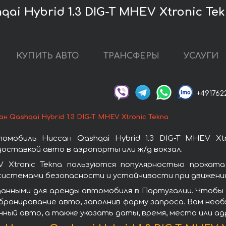
ai Hybrid 1.3 DIG-T MHEV Xtronic Te
КУПИТЬ АВТО
ТРАНСФЕРЫ
УСЛУГИ
+491762
ан Qashqai Hybrid 1.3 DIG-T MHEV Xtronic Tekna
мобиль Ниссан Qashqai Hybrid 1.3 DIG-T MHEV Xt
оставкой авто в аэропорты или ж/д вокзал.
EV Xtronic Tekna пользуются популярностью прокат
системами безопасности и устойчивости при движении
анными для аренды автомобиля в Португалии. Чтобы вз
а бронирование авто, заполнив форму запроса. Вам нео
нный авто, а также указать даты, время, место или а