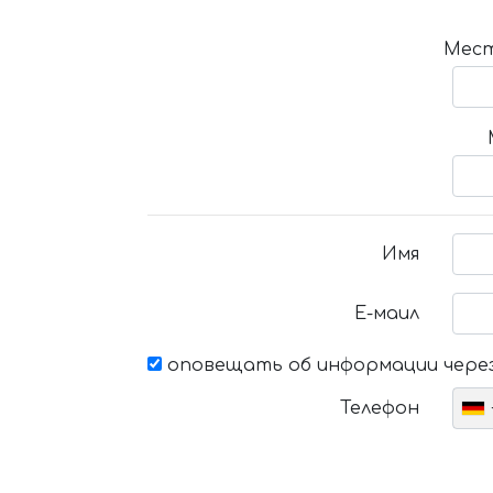
Мест
Имя
Е-маил
оповещать об информации через
Телефон