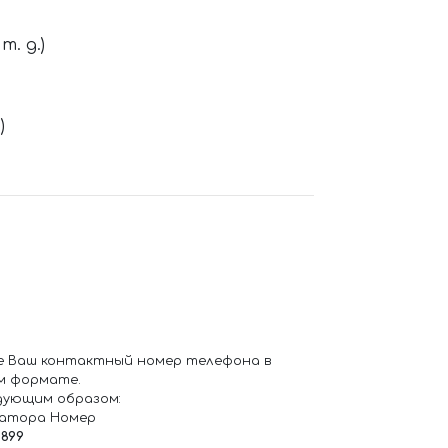
. д.)
)
е Ваш контактный номер телефона в
м формате.
дующим образом:
ратора Номер
6899