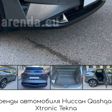
енды автомобиля Ниссан Qashqai H
Xtronic Tekna