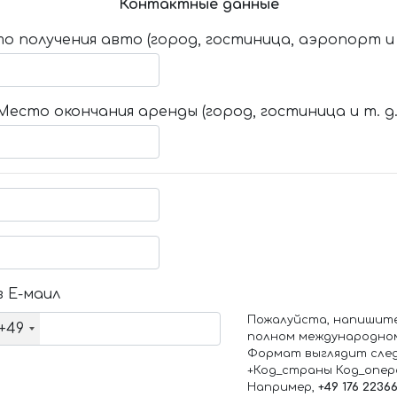
Контактные данные
о получения авто (город, гостиница, аэропорт и т
Место окончания аренды (город, гостиница и т. д.
 Е-маил
Пожалуйста, напишит
+49
полном международно
Формат выглядит сле
+Код_страны Код_опе
Например,
+49 176 2236