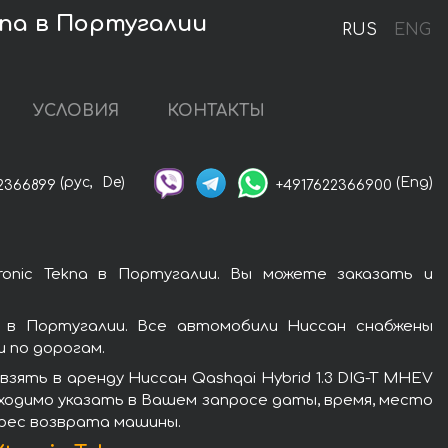
kna в Португалии
RUS
ENG
УСЛОВИЯ
КОНТАКТЫ
(рус,
De)
(Eng)
2366899
+4917622366900
ronic Tekna в Португалии. Вы можете заказать и
а в Португалии. Все автомобили Ниссан снабжены
 по дорогам.
ять в аренду Ниссан Qashqai Hybrid 1.3 DIG-T MHEV
бходимо указать в Вашем запросе даты, время, место
дрес возврата машины.