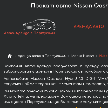
Прокат авто Nissan Qashq
АРЕНДА АВТО
Авто-Аренда в Португалии
Аренда авто в Португалии
Марка Nissan
Нисс
Компания Авто-Аренда предлагает в аренду авто
забронировать аренду в Португалии автомобиля с д
Автомобиль Ниссан Qashqai Hybrid 1.3 DIG-T MH
современной электроникой, элементами комфорта, 
Вы можете ознакомиться с ценами и техническими д
Xtronic Tekna, мы предлагаем Вам сделать запрос н
или адрес в Португалии, где Вы хотите получить да