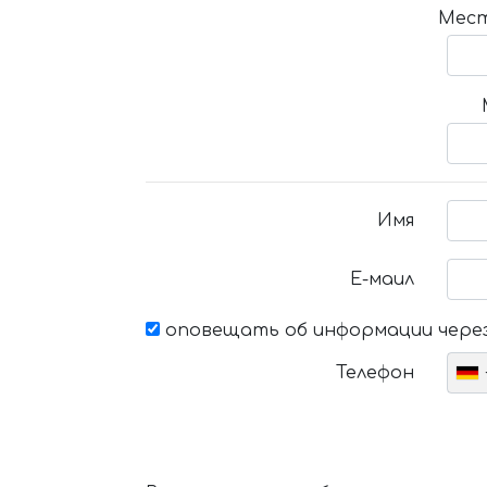
Мест
Имя
Е-маил
оповещать об информации через
Телефон