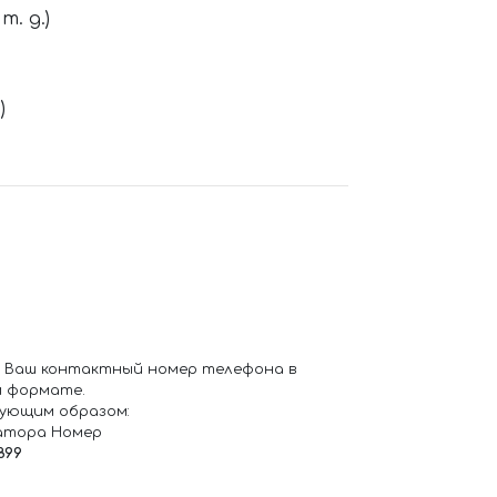
. д.)
)
 Ваш контактный номер телефона в
 формате.
ующим образом:
атора Номер
899