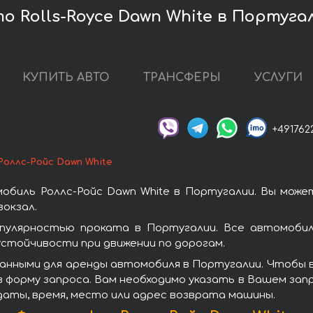
о Rolls-Royce Dawn White в Португа
КУПИТЬ АВТО
ТРАНСФЕРЫ
УСЛУГИ
+491762
Роллс-Ройс Dawn White
обиль Роллс-Ройс Dawn White в Португалии. Вы може
окзал.
пулярностью проката в Португалии. Все автомобил
стойчивости при движении по дорогам.
анными для аренды автомобиля в Португалии. Чтобы вз
 форму запроса. Вам необходимо указать в Вашем запр
даты, время, место или адрес возврата машины.