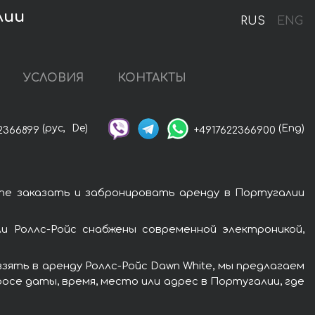
лии
RUS
ENG
УСЛОВИЯ
КОНТАКТЫ
(рус,
De)
(Eng)
2366899
+4917622366900
те заказать и забронировать аренду в Португалии
и Роллс-Ройс снабжены современной электроникой,
ять в аренду Роллс-Ройс Dawn White, мы предлагаем
осе даты, время, место или адрес в Португалии, где