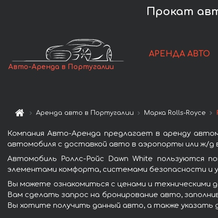
Прокат авт
АРЕНДА АВТО
Авто-Аренда в Португалии
Аренда авто в Португалии
Марка Rolls-Royce
Компания Авто-Аренда предлагает в аренду автом
автомобиля с доставкой авто в аэропорты или ж/д в
Автомобиль Роллс-Ройс Dawn White пользуются по
элементами комфорта, системами безопасности и у
Вы можете ознакомиться с ценами и техническими д
Вам сделать запрос на бронирование авто, заполнив
Вы хотите получить данный авто, а также указать 