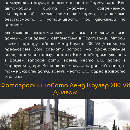
пользуются популярностью проката в Португалии. Все
автомобили Тойота снабжены современной
электроникой, элементами комфорта, системами
безопасности и устойчивости при движении по
дорогам.
Вы можете ознакомиться с ценами и техническими
данными для аренды автомобиля в Португалии. Чтобы
взять в аренду Тойота Ленд Крузер 200 V8 Дизель, мы
предлагаем Вам сделать запрос на бронирование
авто, заполнив форму запроса. Вам необходимо указать
в Вашем запросе даты, время, место или адрес в
Португалии, где Вы хотите получить данный авто, а
также указать даты, время, место или адрес возврата
машины.
Фотографии Тойота Ленд Крузер 200 V8
Дизель: