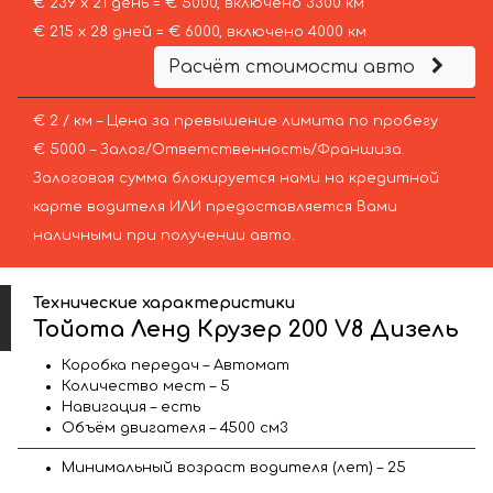
€ 239 х 21 день = € 5000, включено 3300 км
€ 215 х 28 дней = € 6000, включено 4000 км
Расчёт стоимости авто
€ 2 / км – Цена за превышение лимита по пробегу
€ 5000 – Залог/Ответственность/Франшиза.
Залоговая сумма блокируется нами на кредитной
карте водителя ИЛИ предоставляется Вами
наличными при получении авто.
Технические характеристики
Тойота Ленд Крузер 200 V8 Дизель
Коробка передач – Автомат
Количество мест – 5
Навигация – есть
Объём двигателя – 4500 см3
Минимальный возраст водителя (лет) – 25