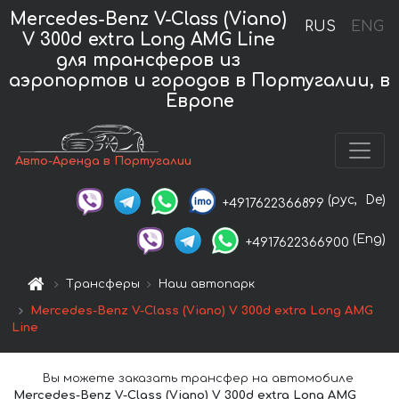
Mercedes-Benz V-Class (Viano)
RUS
ENG
V 300d extra Long AMG Line
для трансферов из
аэропортов и городов в Португалии, в
Европе
Авто-Аренда в Португалии
(рус,
De)
+4917622366899
(Eng)
+4917622366900
Трансферы
Наш автопарк
Mercedes-Benz V-Class (Viano) V 300d extra Long AMG
Line
Вы можете заказать трансфер на автомобиле
Mercedes-Benz V-Class (Viano) V 300d extra Long AMG