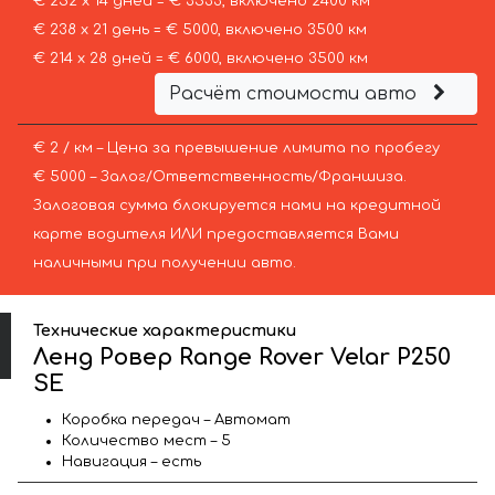
€ 252 х 14 дней = € 3533, включено 2400 км
€ 238 х 21 день = € 5000, включено 3500 км
€ 214 х 28 дней = € 6000, включено 3500 км
Расчёт стоимости авто
€ 2 / км – Цена за превышение лимита по пробегу
€ 5000 – Залог/Ответственность/Франшиза.
Залоговая сумма блокируется нами на кредитной
карте водителя ИЛИ предоставляется Вами
наличными при получении авто.
Технические характеристики
Ленд Ровер Range Rover Velar P250
SE
Коробка передач – Автомат
Количество мест – 5
Навигация – есть