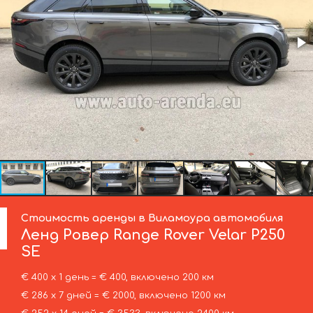
Стоимость аренды в Виламоура автомобиля
Ленд Ровер
Range Rover Velar P250
SE
€ 400 х 1 день = € 400, включено 200 км
€ 286 х 7 дней = € 2000, включено 1200 км