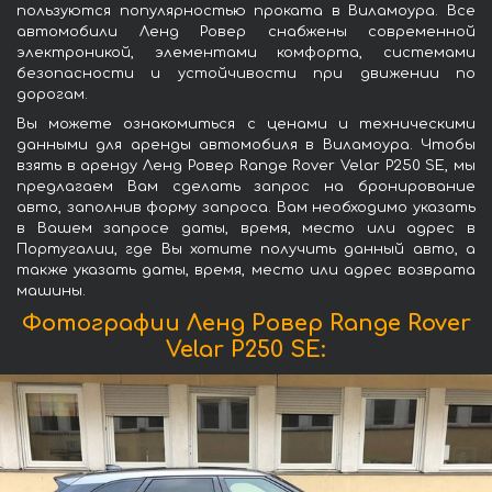
пользуются популярностью проката в Виламоура. Все
автомобили Ленд Ровер снабжены современной
электроникой, элементами комфорта, системами
безопасности и устойчивости при движении по
дорогам.
Вы можете ознакомиться с ценами и техническими
данными для аренды автомобиля в Виламоура. Чтобы
взять в аренду Ленд Ровер Range Rover Velar P250 SE, мы
предлагаем Вам сделать запрос на бронирование
авто, заполнив форму запроса. Вам необходимо указать
в Вашем запросе даты, время, место или адрес в
Португалии, где Вы хотите получить данный авто, а
также указать даты, время, место или адрес возврата
машины.
Фотографии Ленд Ровер Range Rover
Velar P250 SE: