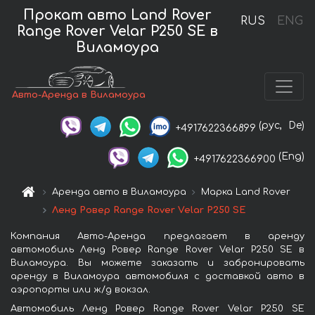
Прокат авто Land Rover
RUS
ENG
Range Rover Velar P250 SE в
Виламоура
Авто-Аренда в Виламоура
(рус,
De)
+4917622366899
(Eng)
+4917622366900
Аренда авто в Виламоура
Марка Land Rover
Ленд Ровер Range Rover Velar P250 SE
Компания Авто-Аренда предлагает в аренду
автомобиль Ленд Ровер Range Rover Velar P250 SE в
Виламоура. Вы можете заказать и забронировать
аренду в Виламоура автомобиля с доставкой авто в
аэропорты или ж/д вокзал.
Автомобиль Ленд Ровер Range Rover Velar P250 SE