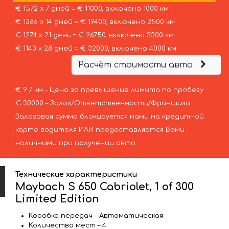
€ 1572 х 7 дней = € 11000, включено 1000 км
€ 1386 х 14 дней = € 19400, включено 2500 км
€ 1274 х 21 день = € 26750, включено 3300 км
€ 1143 х 28 дней = € 32000, включено 4000 км
Расчёт стоимости авто
€ 9 / км – Цена за превышение лимита по пробегу
€ 30000 – Залог/Ответственность/Франшиза.
Залоговая сумма блокируется нами на кредитной
карте водителя ИЛИ предоставляется Вами
наличными при получении авто.
Технические характеристики
Maybach S 650 Cabriolet, 1 of 300
Limited Edition
Коробка передач – Автоматическая
Количество мест – 4