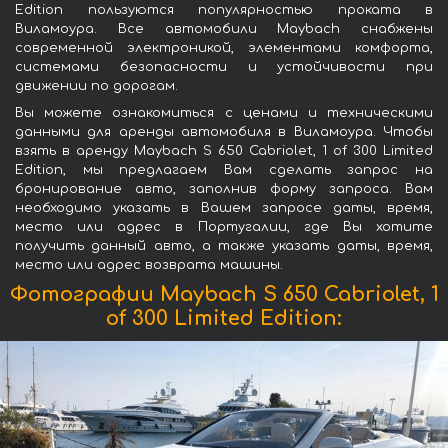
Edition пользуются популярностью проката в
Виламоура. Все автомобили Maybach снабжены
современной электроникой, элементами комфорта,
системами безопасности и устойчивости при
движении по дорогам.
Вы можете ознакомиться с ценами и техническими
данными для аренды автомобиля в Виламоура. Чтобы
взять в аренду Maybach S 650 Cabriolet, 1 of 300 Limited
Edition, мы предлагаем Вам сделать запрос на
бронирование авто, заполнив форму запроса. Вам
необходимо указать в Вашем запросе даты, время,
место или адрес в Португалии, где Вы хотите
получить данный авто, а также указать даты, время,
место или адрес возврата машины.
Фотографии Maybach S 650 Cabriolet, 1
of 300 Limited Edition: