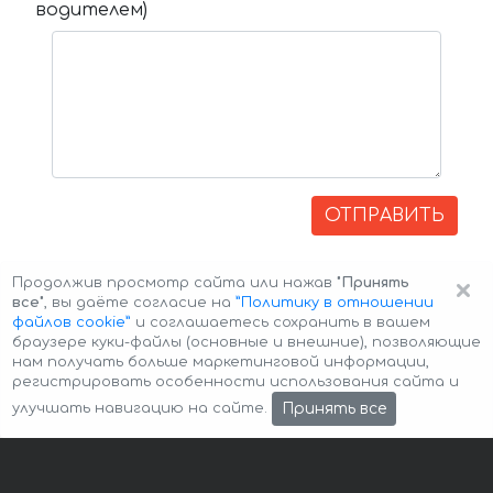
водителем)
ОТПРАВИТЬ
×
Продолжив просмотр сайта или нажав
"Принять
все"
, вы даёте согласие на
”Политику в отношении
файлов cookie”
и соглашаетесь сохранить в вашем
браузере куки-файлы (основные и внешние), позволяющие
нам получать больше маркетинговой информации,
регистрировать особенности использования сайта и
Авторские права © 2026 Авто-Аренда
Cookie Policy
Принять все
улучшать навигацию на сайте.
Политика конфиденциальности