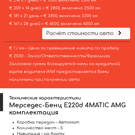
€ 214 х 7 дней = € 1500, включено 1500 км
€ 200 х 14 дней = € 2800, включено 2500 км
€ 181 х 21 день = € 3800, включено 3300 км
€ 161 х 28 дней = € 4500, включено 4000 км
Расчёт стоимости авто
€ 1 / км – Цена за превышение лимита по пробегу
€ 2500 – Залог/Ответственность/Франшиза.
Залоговая сумма блокируется нами на кредитной
карте водителя ИЛИ предоставляется Вами
наличными при получении авто.
Технические характеристики
Мерседес-Бенц E220d 4MATIC AMG
комплектация
Коробка передач – Автомат
Количество мест – 5
Навигация – на борту