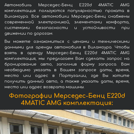
Автомобиль Мерседес-Бенц E220d 4MATIC AMG
комплектация пользуются популярностью проката в
Виламоура. Все автомобили Мерседес-Бенц снабжены
современной электроникой, элементами комфорта,
системами безопасности и устойчивости при
движении по дорогам.
Вы можете ознакомиться с ценами и техническими
данными для аренды автомобиля в Виламоура. Чтобы
взять в аренду Мерседес-Бенц E220d 4MATIC AMG
комплектация, мы предлагаем Вам сделать запрос на
бронирование авто, заполнив форму запроса. Вам
необходимо указать в Вашем запросе даты, время,
место или адрес в Португалии, где Вы хотите
получить данный авто, а также указать даты, время,
место или адрес возврата машины.
Фотографии Мерседес-Бенц E220d
4MATIC AMG комплектация: