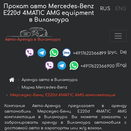
Прокат авто Mercedes-Benz
RUS
ENG
E220d 4MATIC AMG equipment
в Виламоура
Авто-Аренда в Виламоура
(рус,
De)
+4917622366899
(Eng)
+4917622366900
Аренда авто в Виламоура
Марка Mercedes-Benz
Мерседес-Бенц E220d 4MATIC AMG комплектация
Компания Авто-Аренда предлагает в аренду
автомобиль Мерседес-Бенц E220d 4MATIC AMG
комплектация в Виламоура. Вы можете заказать и
забронировать аренду в Виламоура автомобиля с
доставкой авто в аэропорты или ж/д вокзал.