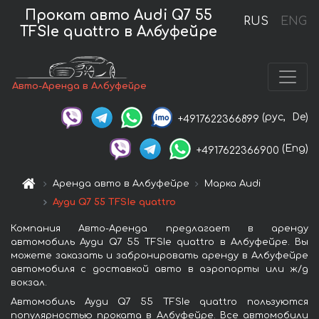
Прокат авто Audi Q7 55
RUS
ENG
TFSIe quattro в Албуфейре
Авто-Аренда в Албуфейре
(рус,
De)
+4917622366899
(Eng)
+4917622366900
Аренда авто в Албуфейре
Марка Audi
Ауди Q7 55 TFSIe quattro
Компания Авто-Аренда предлагает в аренду
автомобиль Ауди Q7 55 TFSIe quattro в Албуфейре. Вы
можете заказать и забронировать аренду в Албуфейре
автомобиля с доставкой авто в аэропорты или ж/д
вокзал.
Автомобиль Ауди Q7 55 TFSIe quattro пользуются
популярностью проката в Албуфейре. Все автомобили