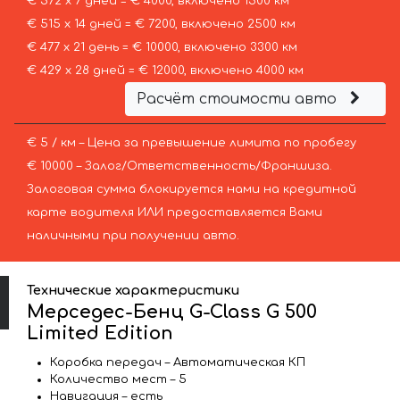
€ 572 х 7 дней = € 4000, включено 1500 км
€ 515 х 14 дней = € 7200, включено 2500 км
€ 477 х 21 день = € 10000, включено 3300 км
€ 429 х 28 дней = € 12000, включено 4000 км
Расчёт стоимости авто
€ 5 / км – Цена за превышение лимита по пробегу
€ 10000 – Залог/Ответственность/Франшиза.
Залоговая сумма блокируется нами на кредитной
карте водителя ИЛИ предоставляется Вами
наличными при получении авто.
Технические характеристики
Мерседес-Бенц G-Class G 500
Limited Edition
Коробка передач – Автоматическая КП
Количество мест – 5
Навигация – есть