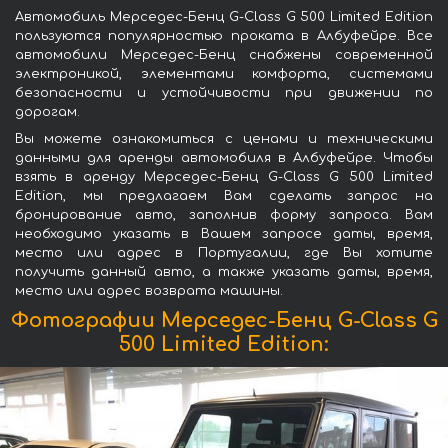
Автомобиль Мерседес-Бенц G-Class G 500 Limited Edition
пользуются популярностью проката в Албуфейре. Все
автомобили Мерседес-Бенц снабжены современной
электроникой, элементами комфорта, системами
безопасности и устойчивости при движении по
дорогам.
Вы можете ознакомиться с ценами и техническими
данными для аренды автомобиля в Албуфейре. Чтобы
взять в аренду Мерседес-Бенц G-Class G 500 Limited
Edition, мы предлагаем Вам сделать запрос на
бронирование авто, заполнив форму запроса. Вам
необходимо указать в Вашем запросе даты, время,
место или адрес в Португалии, где Вы хотите
получить данный авто, а также указать даты, время,
место или адрес возврата машины.
Фотографии Мерседес-Бенц G-Class G
500 Limited Edition: