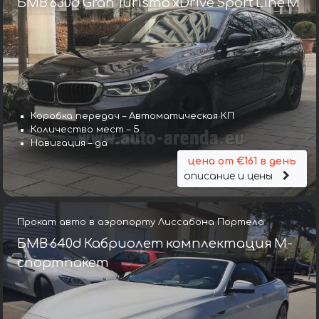
БМВ 630d Gran Turismo xDrive Sport Line М
Коробка передач – Автоматическая КП
Количество мест – 5
Навигация – да
цена от €161 в день
описание и цены
Прокат авто в аэропорту Лиссабона Портела
БМВ 640d Кабриолет комплектация М-
спортпакет