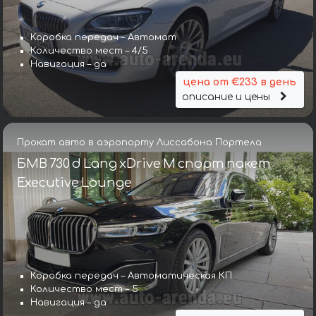
Коробка передач – Автомат
Количество мест – 4/5
Навигация – да
цена от €233 в день
описание и цены
Прокат авто в аэропорту Лиссабона Портела
БМВ 730 d Lang xDrive M спорт пакет
Executive Lounge
Коробка передач – Автоматическая КП
Количество мест – 5
Навигация – да