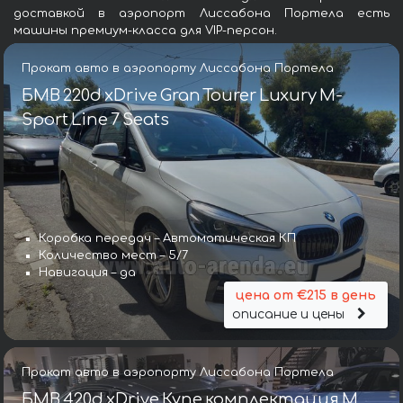
доставкой в аэропорт Лиссабона Портела есть
машины премиум-класса для VIP-персон.
Прокат авто в аэропорту Лиссабона Портела
БМВ 220d xDrive Gran Tourer Luxury M-
Sport Line 7 Seats
Коробка передач – Автоматическая КП
Количество мест – 5/7
Навигация – да
цена от €215 в день
описание и цены
Прокат авто в аэропорту Лиссабона Портела
БМВ 420d xDrive Купе комплектация М