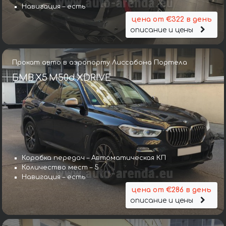
Навигация – есть
цена от €322 в день
описание и цены
Прокат авто в аэропорту Лиссабона Портела
БМВ X5 M50d XDRIVE
Коробка передач – Автоматическая КП
Количество мест – 5
Навигация – есть
цена от €286 в день
описание и цены