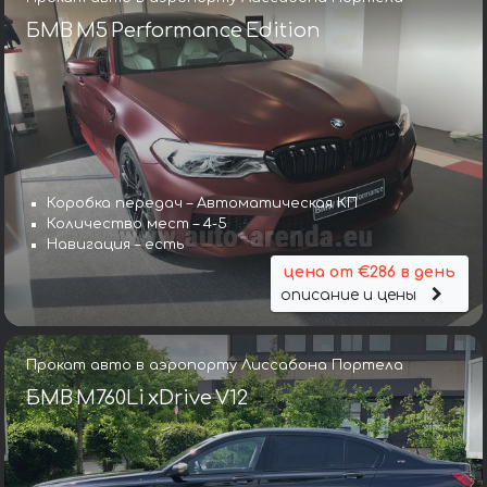
БМВ M5 Performance Edition
Коробка передач – Автоматическая КП
Количество мест – 4-5
Навигация – есть
цена от €286 в день
описание и цены
Прокат авто в аэропорту Лиссабона Портела
БМВ M760Li xDrive V12