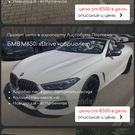
Навигация – встроенная
цена от €500 в день
описание и цены
Прокат авто в аэропорту Лиссабона Портела
БМВ M850i xDrive кабриолет
Коробка передач – Автоматическая
Количество мест – 4
Навигация – встроенная
цена от €500 в день
описание и цены