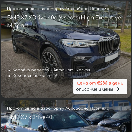
Прокат авто в аэропорту Лиссабона Портела
БМВ X7 XDrive 40d (6 seats) High Executive
M Sport
Коробка передач – Автоматическая
Количество мест – 6
цена от €286 в день
описание и цены
Прокат авто в аэропорту Лиссабона Портела
БМВ X7 xDrive40i