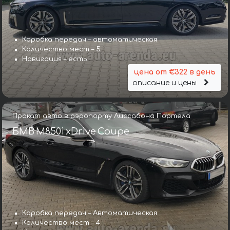
Коробка передач – автоматическая
Количество мест – 5
Навигация – есть
цена от €322 в день
описание и цены
Прокат авто в аэропорту Лиссабона Портела
БМВ M850i xDrive Coupe
Коробка передач – Автоматическая
Количество мест – 4