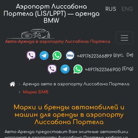
Аэропорт Лиссабона
RUS
ENG
Портела (LIS/LPPT) — аренда
BMW
Авто-Аренда в аэропорту Лиссабона Портела
(рус,
De)
+4917622366899
(Eng)
+4917622366900
Аренда авто в аэропорту Лиссабона Портела
Марка БМВ
Марки и бренды автомобилей и
машин для аренды в аэропорту
Лиссабона Портела
Авто-Аренда предоставит Вам элитные автомобили
напрокат в аэропорту Лиссабона Портела любого из