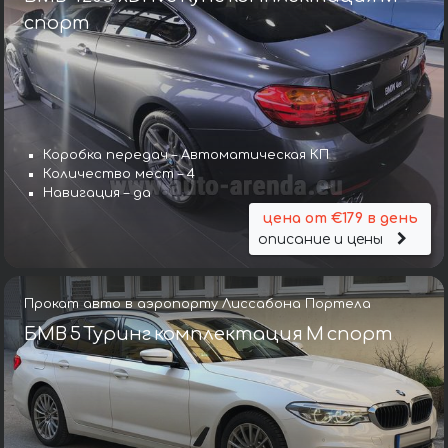
спорт
Коробка передач – Автоматическая КП
Количество мест – 4
Навигация – да
цена от €179 в день
описание и цены
Прокат авто в аэропорту Лиссабона Портела
БМВ 5 Туринг комплектация М спорт