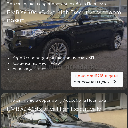
Прокат авто в аэропорту Лиссабона Портела
БМВ X6 3.0d xDrive High Executive M спорт
пакет
Коробка передач – Автоматическая КП
Количество мест – 4/5
Навигация – есть
цена от €215 в день
описание и цены
Прокат авто в аэропорту Лиссабона Портела
БМВ X6 4.0d xDrive High Executive M