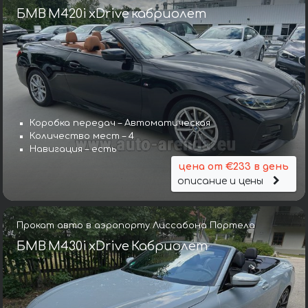
БМВ M420i xDrive кабриолет
Коробка передач – Автоматическая
Количество мест – 4
Навигация – есть
цена от €233 в день
описание и цены
Прокат авто в аэропорту Лиссабона Портела
БМВ M430i xDrive Кабриолет