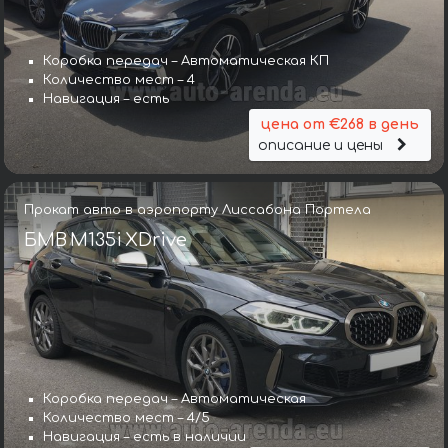
Коробка передач – Автоматическая КП
Количество мест – 4
Навигация – есть
цена от €268 в день
описание и цены
Прокат авто в аэропорту Лиссабона Портела
БМВ M135i XDrive
Коробка передач – Автоматическая
Количество мест – 4/5
Навигация – есть в наличии