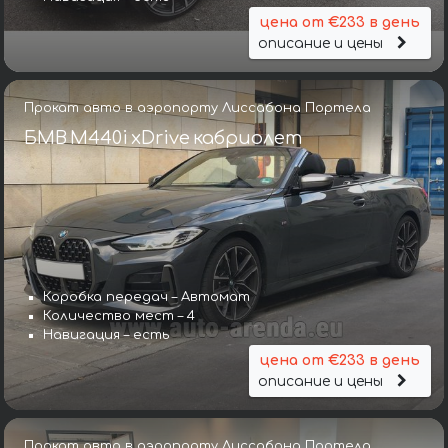
цена от €233 в день
описание и цены
Прокат авто в аэропорту Лиссабона Портела
БМВ M440i xDrive кабриолет
Коробка передач – Автомат
Количество мест – 4
Навигация – есть
цена от €233 в день
описание и цены
Прокат авто в аэропорту Лиссабона Портела