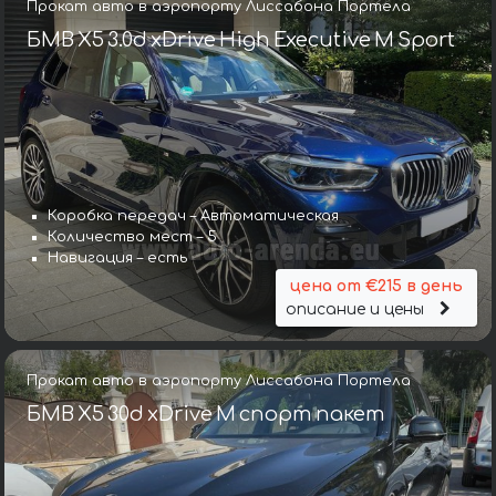
Прокат авто в аэропорту Лиссабона Портела
БМВ X5 3.0d xDrive High Executive M Sport
Коробка передач – Автоматическая
Количество мест – 5
Навигация – есть
цена от €215 в день
описание и цены
Прокат авто в аэропорту Лиссабона Портела
БМВ X5 30d xDrive M спорт пакет