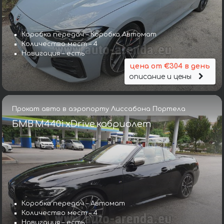
Коробка передач – Коробка Автомат
Количество мест – 4
Навигация – есть
цена от €304 в день
описание и цены
Прокат авто в аэропорту Лиссабона Портела
БМВ M440i xDrive кабриолет
Коробка передач – Автомат
Количество мест – 4
Навигация – есть