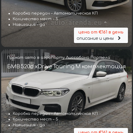
Коробка передач – Автоматическая КП
Количество мест – 5
Навигация – да
цена от €161 в день
описание и цены
Прокат авто в аэропорту Лиссабона Портела
БМВ 520d xDrive Touring M комплектация
Коробка передач – Автоматическая КП
Количество мест – 5
Навигация – да
цена от €161 в день