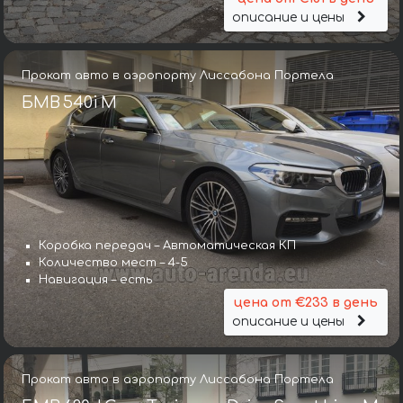
описание и цены
Прокат авто в аэропорту Лиссабона Портела
БМВ 540i M
Коробка передач – Автоматическая КП
Количество мест – 4-5
Навигация – есть
цена от €233 в день
описание и цены
Прокат авто в аэропорту Лиссабона Портела