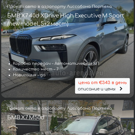
Прокат авто в аэропорту Лиссабона Портела
БМВ X7 40d XDrive High Executive M Sport
(new model, 5+2 мест)
Коробка передач – Автоматическая КП
Количество мест – 7
Навигация – да
цена от €343 в день
описание и цены
Прокат авто в аэропорту Лиссабона Портела
БМВ X7 M50d