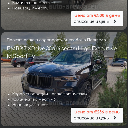
Количество мест – 7
Навигация – есть
цена от €300 в день
описание и цены
Прокат авто в аэропорту Лиссабона Портела
БМВ X7 XDrive 30d (6 seats) High Executive
M Sport TV
Коробка передач – автоматическая
Количество мест – 6
Навигация – есть
цена от €286 в день
описание и цены