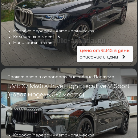
Коробка передач – Автоматическая
Количество мест – 6
Навигация – есть
цена от €343 в день
описание и цены
Прокат авто в аэропорту Лиссабона Портела
БМВ X7 M60i XDrive High Executive M Sport
(новая модель, 5+2 места)
Коробка передач – Автоматическая