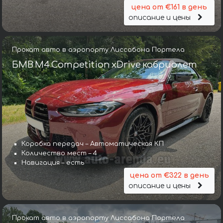
цена от €161 в день
описание и цены
Прокат авто в аэропорту Лиссабона Портела
БМВ M4 Competition xDrive кабриолет
Коробка передач – Автоматическая КП
Количество мест – 4
Навигация – есть
цена от €322 в день
описание и цены
Прокат авто в аэропорту Лиссабона Портела