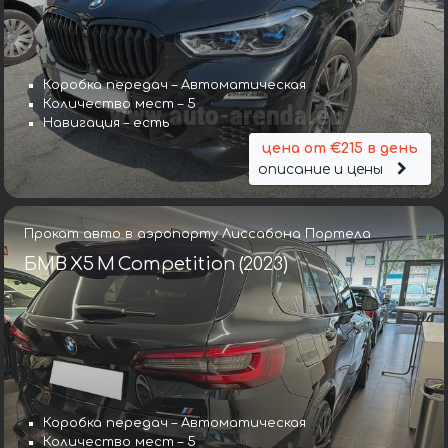
Коробка передач – Автоматическая
Количество мест – 5
Навигация – есть
цена от €215 в день
описание и цены
Прокат авто в аэропорту Лиссабона Портела
БМВ X5 M Competition (2023)
Коробка передач – Автоматическая
Количество мест – 5