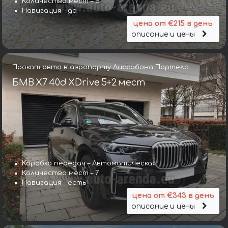
Количество мест – 5
Навигация – да
цена от €215 в день
описание и цены
Прокат авто в аэропорту Лиссабона Портела
БМВ X7 40d XDrive 5+2 мест
Коробка передач – Автоматическая
Количество мест – 7
Навигация – есть
цена от €343 в день
описание и цены