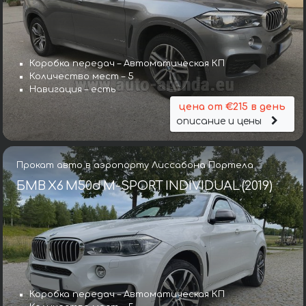
Коробка передач – Автоматическая КП
Количество мест – 5
Навигация – есть
цена от €215 в день
описание и цены
Прокат авто в аэропорту Лиссабона Портела
БМВ X6 M50d M-SPORT INDIVIDUAL (2019)
Коробка передач – Автоматическая КП