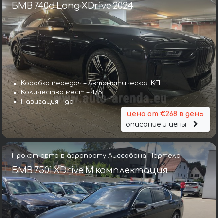
БМВ 740d Long XDrive 2024
Коробка передач – Автоматическая КП
Количество мест – 4/5
Навигация – да
цена от €268 в день
описание и цены
Прокат авто в аэропорту Лиссабона Портела
БМВ 750i XDrive M комплектация