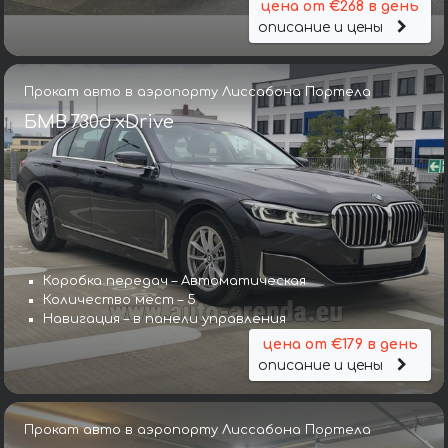
цена от €268 в день
описание и цены
Прокат авто в аэропорту Лиссабона Портела
БМВ 730d xDrive
Коробка передач – Автоматическая
Количество мест – 5
Навигация – в панели управления
цена от €179 в день
описание и цены
Прокат авто в аэропорту Лиссабона Портела