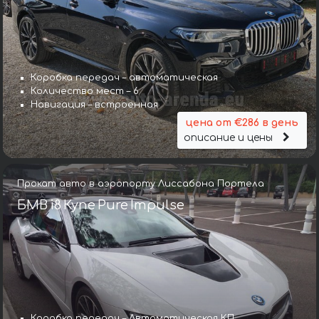
Коробка передач – автоматическая
Количество мест – 6
Навигация – встроенная
цена от €286 в день
описание и цены
Прокат авто в аэропорту Лиссабона Портела
БМВ i8 Купе Pure Impulse
Коробка передач – Автоматическая КП