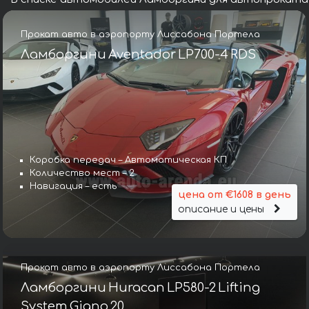
Прокат авто в аэропорту Лиссабона Портела
Ламборгини Aventador LP700-4 RDS
Коробка передач – Автоматическая КП
Количество мест – 2
Навигация – есть
цена от €1608 в день
описание и цены
Прокат авто в аэропорту Лиссабона Портела
Ламборгини Huracan LP580-2 Lifting
System Giano 20