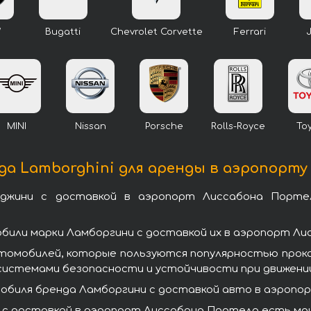
W
Bugatti
Chevrolet Corvette
Ferrari
MINI
Nissan
Porsche
Rolls-Royce
To
а Lamborghini для аренды в аэропорт
джини с доставкой в аэропорт Лиссабона Портел
били марки Ламборгини с доставкой их в аэропорт Ли
втомобилей, которые пользуются популярностью прок
системами безопасности и устойчивости при движении
биля бренда Ламборгини с доставкой авто в аэропорт
с доставкой в аэропорт Лиссабона Портела есть маш