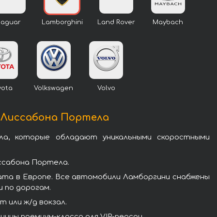
Jaguar
Lamborghini
Land Rover
Maybach
yota
Volkswagen
Volvo
у Лиссабона Портела
а, которые обладают уникальными скоростными
ссабона Портела.
ата в Европе. Все автомобили Ламборгини снабжены
 по дорогам.
 или ж/д вокзал.
ины премиум-класса для VIP-персон.