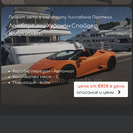
Прокат авто в аэропорту Лиссабона Портела
Ламборгини Хуракан Спайдер
Кабриолет
Коробка передач – Автомат
Количество мест – 2
Навигация – есть
цена от €858 в день
описание и цены