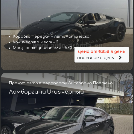
Коробка передач – Автоматическая
Количество мест – 2
Мощность двигателя – 580 л. с.
цена от €858 в день
описание и цены
Прокат авто в аэропорту Лиссабона Портела
Ламборгини Urus чёрный