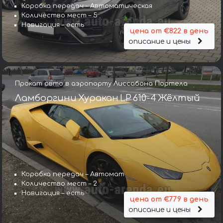
Коробка передач – Автоматическая
Количество мест – 5
Навигация – есть
цена от €822 в день
описание и цены
Прокат авто в аэропорту Лиссабона Портела
Ламборгини Хуракан LP 610-4 Жёлтый
Коробка передач – Автомат
Количество мест – 2
Навигация – есть
цена от €779 в день
описание и цены