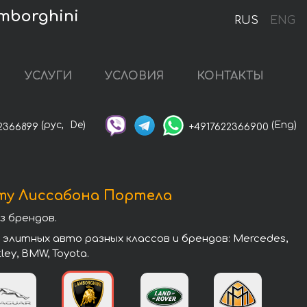
mborghini
RUS
ENG
УСЛУГИ
УСЛОВИЯ
КОНТАКТЫ
(рус,
De)
(Eng)
2366899
+4917622366900
ту Лиссабона Портела
 брендов.
литных авто разных классов и брендов: Mercedes,
tley, BMW, Toyota.