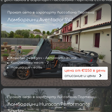
Прокат авто в аэропорту Лиссабона Портела
Ламборгини Aventador SVJ
Коробка передач – Автоматическая
Количество мест – 2
Навигация – есть
цена от €1250 в день
описание и цены
Прокат авто в аэропорту Лиссабона Портела
Ламборгини Huracan Performante
Spyder