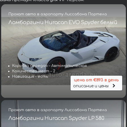
Прокат авто в аэропорту Лиссабона Портела
Ламборгини Huracan EVO Spyder белый
Коробка передач – Автоматическая
Количество мест – 2
Навигация – есть
цена от €893 в день
описание и цены
Прокат авто в аэропорту Лиссабона Портела
Ламборгини Huracan Spyder LP 580