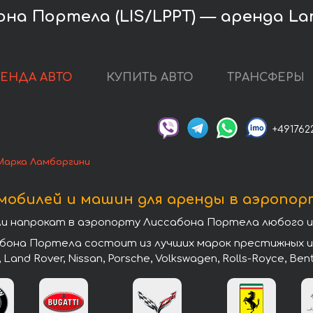
на Портела (LIS/LPPT) — аренда La
РЕНДА АВТО
КУПИТЬ АВТО
ТРАНСФЕРЫ
+491762
Марка Ламборгини
мобилей и машин для аренды в аэропор
 напрокат в аэропорту Лиссабона Портела любого из
она Портела состоит из лучших марок престижных и э
, Land Rover, Nissan, Porsche, Volkswagen, Rolls-Royce, Ben