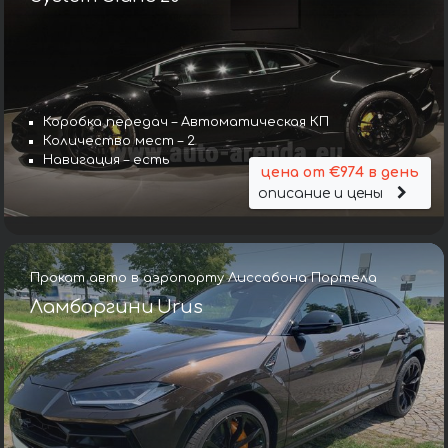
Коробка передач – Автоматическая КП
Количество мест – 2
Навигация – есть
цена от €974 в день
описание и цены
Прокат авто в аэропорту Лиссабона Портела
Ламборгини Urus