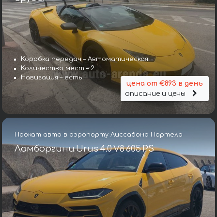
Коробка передач – Автоматическая
Количество мест – 2
Навигация – есть
цена от €893 в день
описание и цены
Прокат авто в аэропорту Лиссабона Портела
Ламборгини Urus 4.0 V8 605 PS