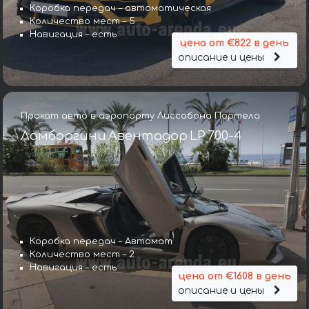
Коробка передач – автоматическая
Количество мест – 5
Навигация – есть
цена от €822 в день
описание и цены
Прокат авто в аэропорту Лиссабона Портела
Ламборгини Авентадор LP 700-4
Коробка передач – Автомат
Количество мест – 2
Навигация – есть
цена от €1608 в день
описание и цены