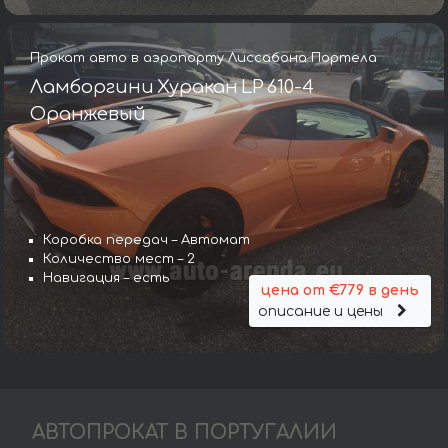
Прокат авто в аэропорту Лиссабона Портела
Ламборгини Хуракан LP 610-4
Оранжевый
Коробка передач – Автомат
Количество мест – 2
Навигация – есть
цена от €779 в день
описание и цены
АВТОПРОКАТ В ПОРТУГАЛИИ