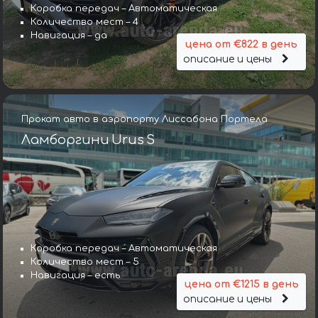
Коробка передач – Автоматическая
Количество мест – 4
Навигация – да
цена от €822 в день
описание и цены
Прокат авто в аэропорту Лиссабона Портела
Ламборгини Urus S
Коробка передач – Автоматическая
Количество мест – 5
Навигация – есть
цена от €1215 в день
описание и цены