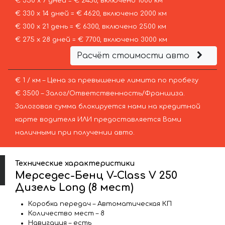
€ 350 х 7 дней = € 2450, включено 1000 км
€ 330 х 14 дней = € 4620, включено 2000 км
€ 300 х 21 день = € 6300, включено 2500 км
€ 275 х 28 дней = € 7700, включено 3000 км
Расчёт стоимости авто
€ 1 / км – Цена за превышение лимита по пробегу
€ 3500 – Залог/Ответственность/Франшиза.
Залоговая сумма блокируется нами на кредитной
карте водителя ИЛИ предоставляется Вами
наличными при получении авто.
Технические характеристики
Мерседес-Бенц V-Class V 250
Дизель Long (8 мест)
Коробка передач – Автоматическая КП
Количество мест – 8
Навигация – есть