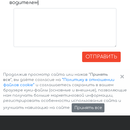
водителем)
ОТПРАВИТЬ
×
Продолжив просмотр сайта или нажав
"Принять
все"
, вы даёте согласие на
”Политику в отношении
файлов cookie”
и соглашаетесь сохранить в вашем
браузере куки-файлы (основные и внешние), позволяющие
нам получать больше маркетинговой информации,
регистрировать особенности использования сайта и
Авторские права © 2026 Авто-Аренда
Cookie Policy
Принять все
улучшать навигацию на сайте.
Политика конфиденциальности