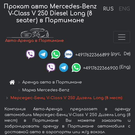
Прокат авто Mercedes-Benz
RUS
ENG
V-Class V 250 Diesel Long (8
seater) в Портимане
Авто-Аренда в Портимане
(рус,
De)
+4917622366899
(Eng)
+4917622366900
Аренда авто в Портимане
Марка Mercedes-Benz
Мерседес-Бенц V-Class V 250 Дизель Long (8 мест)
Компания Авто-Аренда предлагает в аренду
автомобиль Мерседес-Бенц V-Class V 250 Дизель Long (8
мест) в Портимане. Вы можете заказать и
забронировать аренду в Портимане автомобиля с
доставкой авто в аэропорты или ж/д вокзал.