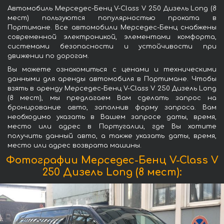
Автомобиль Мерседес-Бенц V-Class V 250 Дизель Long (8
мест) пользуются популярностью проката в
Портимане. Все автомобили Мерседес-Бенц снабжены
современной электроникой, элементами комфорта,
системами безопасности и устойчивости при
движении по дорогам.
Вы можете ознакомиться с ценами и техническими
данными для аренды автомобиля в Портимане. Чтобы
взять в аренду Мерседес-Бенц V-Class V 250 Дизель Long
(8 мест), мы предлагаем Вам сделать запрос на
бронирование авто, заполнив форму запроса. Вам
необходимо указать в Вашем запросе даты, время,
место или адрес в Португалии, где Вы хотите
получить данный авто, а также указать даты, время,
место или адрес возврата машины.
Фотографии Мерседес-Бенц V-Class V
250 Дизель Long (8 мест):