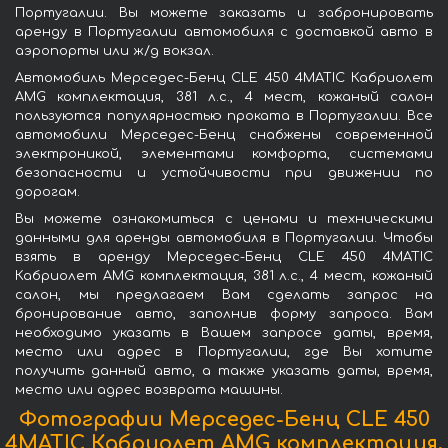
Португалии. Вы можете заказать и забронировать
аренду в Португалии автомобиля с доставкой авто в
аэропорты или ж/д вокзал.
Автомобиль Мерседес-Бенц CLE 450 4MATIC Кабриолет
AMG комплектация, 381 л.с., 4 мест, кожаный салон
пользуются популярностью проката в Португалии. Все
автомобили Мерседес-Бенц снабжены современной
электроникой, элементами комфорта, системами
безопасности и устойчивости при движении по
дорогам.
Вы можете ознакомиться с ценами и техническими
данными для аренды автомобиля в Португалии. Чтобы
взять в аренду Мерседес-Бенц CLE 450 4MATIC
Кабриолет AMG комплектация, 381 л.с., 4 мест, кожаный
салон, мы предлагаем Вам сделать запрос на
бронирование авто, заполнив форму запроса. Вам
необходимо указать в Вашем запросе даты, время,
место или адрес в Португалии, где Вы хотите
получить данный авто, а также указать даты, время,
место или адрес возврата машины.
Фотографии Мерседес-Бенц CLE 450
4MATIC Кабриолет AMG комплектация,