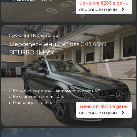
цена от €233 в день
описание и цены
Прокат в Португалии
Мерседес-Бенц C-Class C43 AMG
BITURBO 4Matic
Коробка передач – Автоматическая КП
Количество мест – 4-5
Навигация – есть
цена от €215 в день
описание и цены