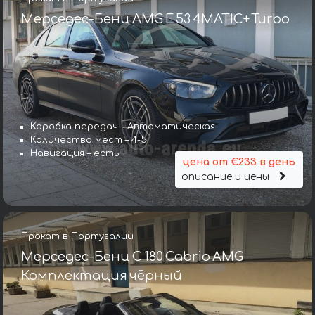
Мерседес-Бенц AMG E 53 4MATIC+ Turbo
Коробка передач – Автоматическая
Количество мест – 4-5
Навигация – есть
цена от €233 в день
описание и цены
Прокат в Португалии
Мерседес-Бенц C 180 Cabrio AMG
Комплектация чёрный