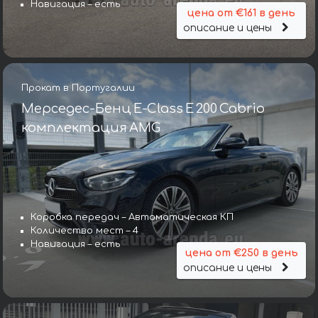
Навигация – есть
цена от €161 в день
описание и цены
Прокат в Португалии
Мерседес-Бенц E-Class E 200 Cabrio
комплектация AMG
Коробка передач – Автоматическая КП
Количество мест – 4
Навигация – есть
цена от €250 в день
описание и цены