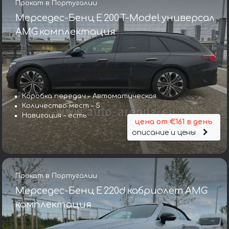
Прокат в Португалии
Мерседес-Бенц E 200 T-Model универсал
AMG комплектация
Коробка передач – Автоматическая
Количество мест – 5
Навигация – есть
цена от €161 в день
описание и цены
Прокат в Португалии
Мерседес-Бенц E 220d кабриолет AMG
комплектация