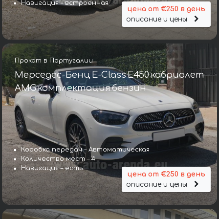
Навигация – встроенная
цена от €250 в день
описание и цены
Прокат в Португалии
Мерседес-Бенц E-Class E450 кабриолет
AMG комплектация бензин
Коробка передач – Автоматическая
Количество мест – 4
Навигация – есть
цена от €250 в день
описание и цены