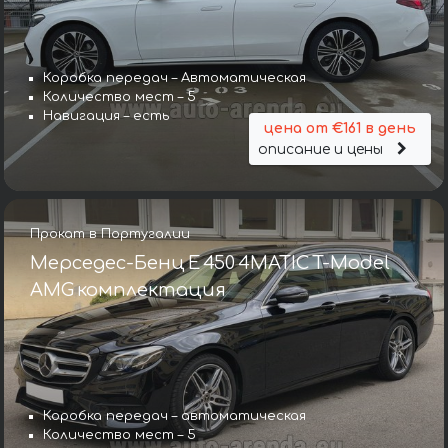
Коробка передач – Автоматическая
Количество мест – 5
Навигация – есть
цена от €161 в день
описание и цены
Прокат в Португалии
Мерседес-Бенц E 450 4MATIC T-Model
AMG комплектация
Коробка передач – автоматическая
Количество мест – 5