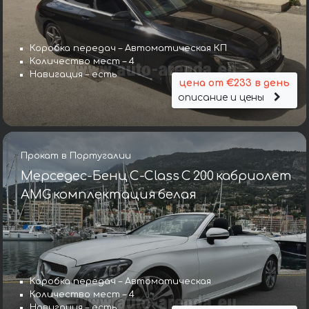
Коробка передач – Автоматическая КП
Количество мест – 4
Навигация – есть
цена от €233 в день
описание и цены
Прокат в Португалии
Мерседес-Бенц C-Class C 200 кабриолет
AMG комплектация белая
Коробка передач – Автоматическая
Количество мест – 4
Навигация – есть