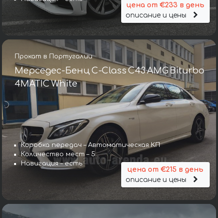
цена от €233 в день
описание и цены
Прокат в Португалии
Мерседес-Бенц C-Class C43 AMG Biturbo
4MATIC White
Коробка передач – Автоматическая КП
Количество мест – 5
Навигация – есть
цена от €215 в день
описание и цены