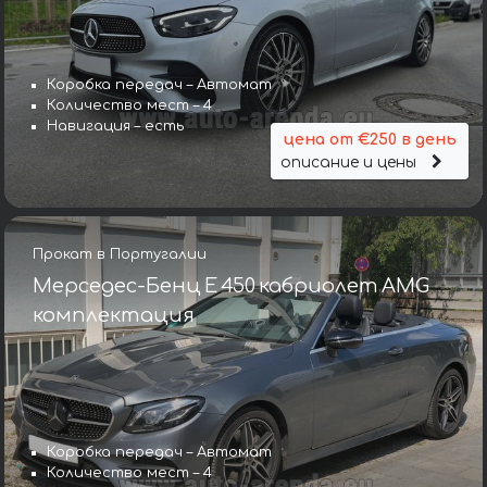
Коробка передач – Автомат
Количество мест – 4
Навигация – есть
цена от €250 в день
описание и цены
Прокат в Португалии
Мерседес-Бенц E 450 кабриолет AMG
комплектация
Коробка передач – Автомат
Количество мест – 4