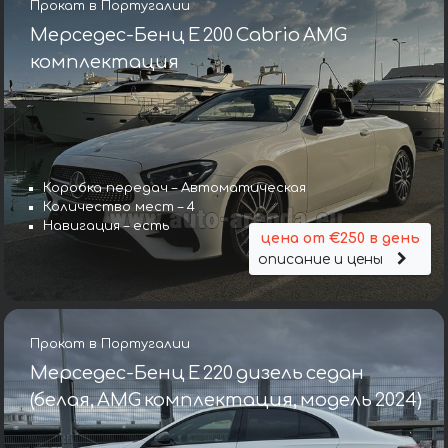
Прокат в Португалии
Мерседес-Бенц E 200 Cabrio AMG
комплектация
Коробка передач – Автоматическая
Количество мест – 4
Навигация – есть
цена от €250 в день
описание и цены
Прокат в Португалии
Мерседес-Бенц E 220 дизель седан
(белая, AMG комплектация, модель 2024)