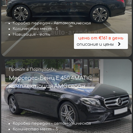
Коробка передач – Автоматическая
Количество мест – 5
Навигация – есть
цена от €161 в день
описание и цены
Прокат в Португалии
Мерседес-Бенц E 450 4MATIC
комплектация AMG седан
Коробка передач – автоматическая
Количество мест – 5