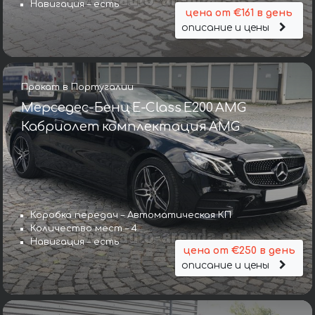
Навигация – есть
цена от €161 в день
описание и цены
Прокат в Португалии
Мерседес-Бенц E-Class E200 AMG
Кабриолет комплектация AMG
Коробка передач – Автоматическая КП
Количество мест – 4
Навигация – есть
цена от €250 в день
описание и цены