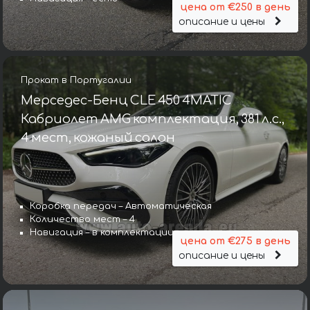
цена от €250 в день
описание и цены
Прокат в Португалии
Мерседес-Бенц CLE 450 4MATIC
Кабриолет AMG комплектация, 381 л.с.,
4 мест, кожаный салон
Коробка передач – Автоматическая
Количество мест – 4
Навигация – в комплектации
цена от €275 в день
описание и цены