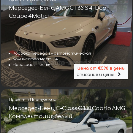
Мерседес-Бенц AMG GT 63 S 4-Door
Coupe 4Matic+
Коробка передач – автоматическая
Количество мест – 4
Навигация – есть
цена от €590 в день
описание и цены
Прокат в Португалии
Мерседес-Бенц C-Class C 180 Cabrio AMG
Комплектация белый