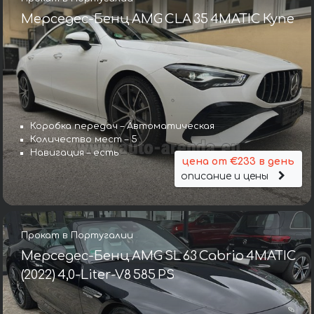
Мерседес-Бенц AMG CLA 35 4MATIC Купе
Коробка передач – Автоматическая
Количество мест – 5
Навигация – есть
цена от €233 в день
описание и цены
Прокат в Португалии
Мерседес-Бенц AMG SL 63 Cabrio 4MATIC
(2022) 4,0-Liter-V8 585 PS