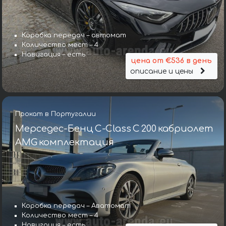
Коробка передач – автомат
Количество мест – 4
Навигация – есть
цена от €536 в день
описание и цены
Прокат в Португалии
Мерседес-Бенц C-Class C 200 кабриолет
AMG комплектация
Коробка передач – Аватомат
Количество мест – 4
Навигация – есть