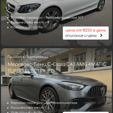
Коробка передач – Автоматическая КП
Количество мест – 4
Навигация – есть
цена от €233 в день
описание и цены
Прокат в Португалии
Мерседес-Бенц C-Class C43 AMG 4MATIC
TURBO ELECTRIFIED
Коробка передач – Автоматическая
Количество мест – 5
Навигация – есть