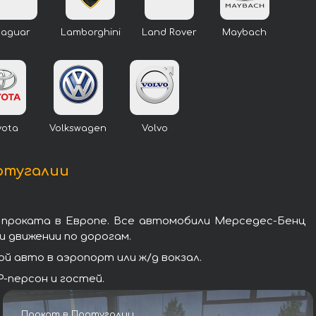
Jaguar
Lamborghini
Land Rover
Maybach
yota
Volkswagen
Volvo
ртугалии
 проката в Европе. Все автомобили Мерседес-Бенц
 движении по дорогам.
 авто в аэропорт или ж/д вокзал.
-персон и гостей.
Прокат в Португалии