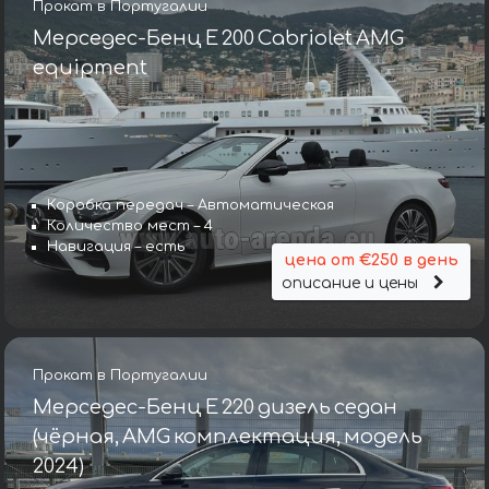
Прокат в Португалии
Мерседес-Бенц E 200 Cabriolet AMG
equipment
Коробка передач – Автоматическая
Количество мест – 4
Навигация – есть
цена от €250 в день
описание и цены
Прокат в Португалии
Мерседес-Бенц E 220 дизель седан
(чёрная, AMG комплектация, модель
2024)