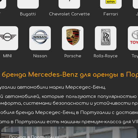
W
Bugatti
Chevrolet Corvette
Ferrari
MINI
Nissan
Porsche
Rolls-Royce
To
бренда Mercedes-Benz для аренды в По
угалии автомобили марки Мерседес-Бенц.
ей автомобилей, которые пользуются популярностью
омфорта, системами безопасности и устойчивости при
биля бренда Мерседес-Бенц в Португалии с доставкой
та в Португалии есть машины премиум-класса для VIP
Прокат в Португалии