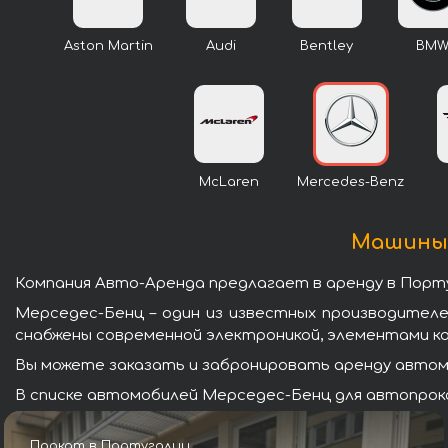
Aston Martin
Audi
Bentley
BM
McLaren
Mercedes-Benz
Машины 
Компания Авто-Аренда предлагает в аренду в Порт
Мерседес-Бенц – один из известных производител
снабжены современной электроникой, элементами к
Вы можете заказать и забронировать аренду автомо
В списке автомобилей Мерседес-Бенц для автопрока
Прокат в Португалии