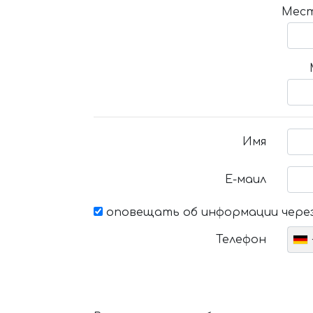
Мест
Имя
Е-маил
оповещать об информации через
Телефон