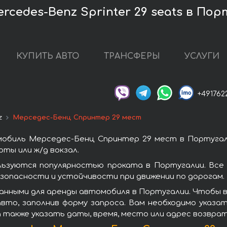
cedes-Benz Sprinter 29 seats в Пор
КУПИТЬ АВТО
ТРАНСФЕРЫ
УСЛУГИ
+491762
z
Мерседес-Бенц Спринтер 29 мест
обиль Мерседес-Бенц Спринтер 29 мест в Португал
ты или ж/д вокзал.
ьзуются популярностью проката в Португалии. Все
зопасности и устойчивости при движении по дорогам.
анными для аренды автомобиля в Португалии. Чтобы 
вто, заполнив форму запроса. Вам необходимо указат
а также указать даты, время, место или адрес возвра