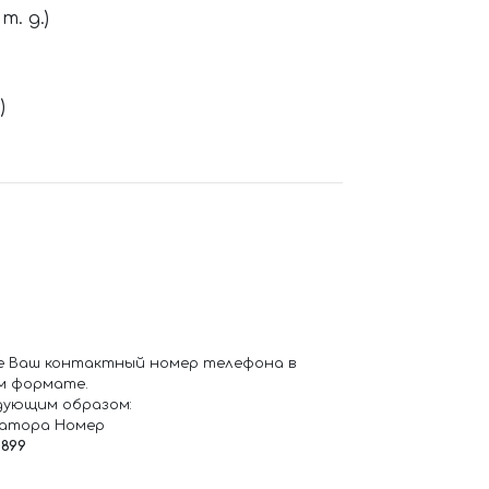
. д.)
)
е Ваш контактный номер телефона в
м формате.
дующим образом:
ратора Номер
6899