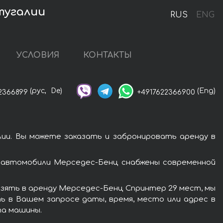
тугалии
RUS
ENG
УСЛОВИЯ
КОНТАКТЫ
(рус,
De)
(Eng)
2366899
+4917622366900
ии. Вы можете заказать и забронировать аренду в
 автомобили Мерседес-Бенц снабжены современной
взять в аренду Мерседес-Бенц Спринтер 29 мест, мы
ь в Вашем запросе даты, время, место или адрес в
та машины.