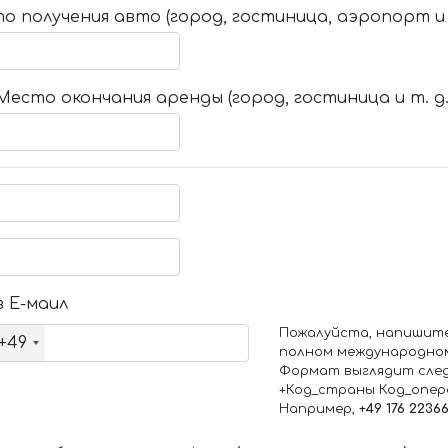
о получения авто (город, гостиница, аэропорт и т
Место окончания аренды (город, гостиница и т. д.
 Е-маил
Пожалуйста, напишит
+49
полном международно
Формат выглядит сле
+Код_страны Код_опе
Например,
+49 176 2236