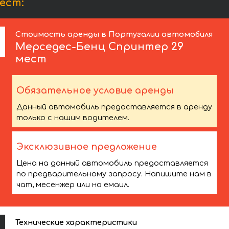
ест:
Стоимость аренды в Португалии автомобиля
Мерседес-Бенц
Спринтер 29
мест
Обязательное условие аренды
Данный автомобиль предоставляется в аренду
только с нашим водителем.
Эксклюзивное предложение
Цена на данный автомобиль предоставляется
по предварительному запросу. Напишите нам в
чат, месенжер или на емаил.
Технические характеристики