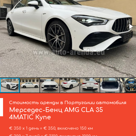
Стоимость аренды в Португалии автомобиля
Мерседес-Бенц
AMG CLA 35
4MATIC Купе
€ 350 х 1 день = € 350, включено 150 км