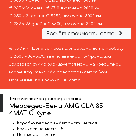
€ 300 х 7 дней = € 2100, включено 1000 км
€ 265 х 14 дней = € 3710, включено 2000 км
€ 250 х 21 день = € 5250, включено 3000 км
€ 232 х 28 дней = € 6500, включено 3000 км
Расчёт стоимости авто
€ 1.5 / км – Цена за превышение лимита по пробегу
€ 2500 – Залог/Ответственность/Франшиза.
Залоговая сумма блокируется нами на кредитной
карте водителя ИЛИ предоставляется Вами
наличными при получении авто.
Технические характеристики
Мерседес-Бенц AMG CLA 35
4MATIC Купе
Коробка передач – Автоматическая
Количество мест – 5
Навигация – есть