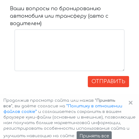
Ваши вопросы по бронированию
автомобиля или трансферу (авто с
водителем)
ОТПРАВИТЬ
×
Продолжив просмотр сайта или нажав
"Принять
все"
, вы даёте согласие на
”Политику в отношении
файлов cookie”
и соглашаетесь сохранить в вашем
браузере куки-файлы (основные и внешние), позволяющие
нам получать больше маркетинговой информации,
регистрировать особенности использования сайта и
Авторские права © 2026 Авто-Аренда
Cookie Policy
Принять все
улучшать навигацию на сайте.