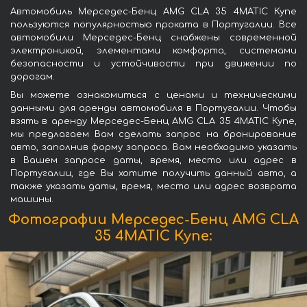
Автомобиль Мерседес-Бенц AMG CLA 35 4MATIC Купе
пользуются популярностью проката в Португалии. Все
автомобили Мерседес-Бенц снабжены современной
электроникой, элементами комфорта, системами
безопасности и устойчивости при движении по
дорогам.
Вы можете ознакомиться с ценами и техническими
данными для аренды автомобиля в Португалии. Чтобы
взять в аренду Мерседес-Бенц AMG CLA 35 4MATIC Купе,
мы предлагаем Вам сделать запрос на бронирование
авто, заполнив форму запроса. Вам необходимо указать
в Вашем запросе даты, время, место или адрес в
Португалии, где Вы хотите получить данный авто, а
также указать даты, время, место или адрес возврата
машины.
Фотографии Мерседес-Бенц AMG CLA
35 4MATIC Купе: