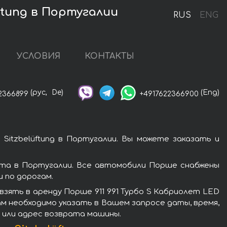
üftung в Португалии
RUS
ENG
УСЛОВИЯ
КОНТАКТЫ
(рус,
De)
(Eng)
2366899
+4917622366900
Sitzbelüftung в Португалии. Вы можете заказать и
ката в Португалии. Все автомобили Порше снабжены
 по дорогам.
зять в аренду Порше 911 991 Турбо S Кабриолет LED
Вам необходимо указать в Вашем запросе даты, время,
о или адрес возврата машины.