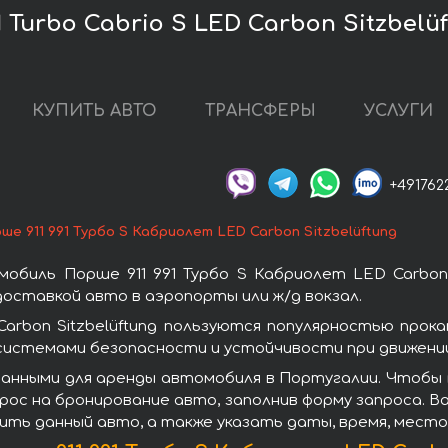
1 Turbo Cabrio S LED Carbon Sitzbel
КУПИТЬ АВТО
ТРАНСФЕРЫ
УСЛУГИ
+491762
ше 911 991 Турбо S Кабриолет LED Carbon Sitzbelüftung
биль Порше 911 991 Турбо S Кабриолет LED Carbon 
оставкой авто в аэропорты или ж/д вокзал.
Carbon Sitzbelüftung пользуются популярностью про
системами безопасности и устойчивости при движении
анными для аренды автомобиля в Португалии. Чтобы в
прос на бронирование авто, заполнив форму запроса. 
ить данный авто, а также указать даты, время, мест