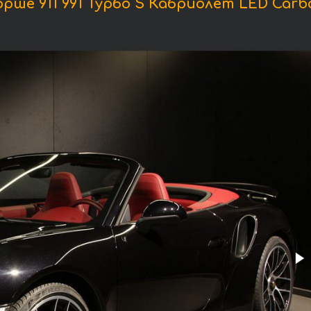
ше 911 991 Турбо S Кабриолет LED Carbon