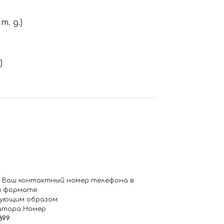
. д.)
)
 Ваш контактный номер телефона в
 формате.
ующим образом:
атора Номер
899