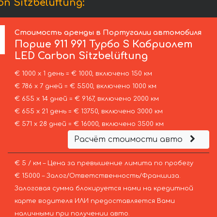
 Sitzbelüftung:
Стоимость аренды в Португалии автомобиля
Порше
911 991 Турбо S Кабриолет
LED Carbon Sitzbelüftung
€ 1000 х 1 день = € 1000, включено 150 км
€ 786 х 7 дней = € 5500, включено 1000 км
€ 655 х 14 дней = € 9167, включено 2000 км
€ 655 х 21 день = € 13750, включено 3000 км
€ 571 х 28 дней = € 16000, включено 3500 км
Расчёт стоимости авто
€ 5 / км – Цена за превышение лимита по пробегу
€ 15000 – Залог/Ответственность/Франшиза.
Залоговая сумма блокируется нами на кредитной
карте водителя ИЛИ предоставляется Вами
наличными при получении авто.