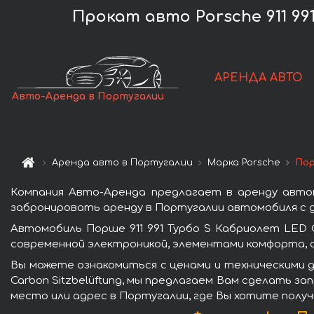
Прокат авто Porsche 911 99
АРЕНДА АВТО
Авто-Аренда в Португалии
Аренда авто в Португалии
Марка Porsche
Пор
Компания Авто-Аренда предлагает в аренду автомо
забронировать аренду в Португалии автомобиля с д
Автомобиль Порше 911 991 Турбо S Кабриолет LED 
современной электроникой, элементами комфорта, 
Вы можете ознакомиться с ценами и техническими д
Carbon Sitzbelüftung, мы предлагаем Вам сделать за
место или адрес в Португалии, где Вы хотите получ