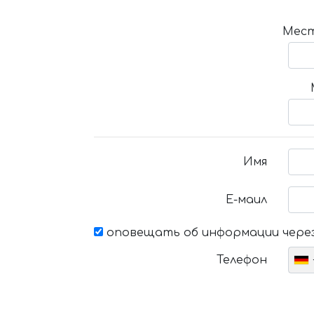
Мест
Имя
Е-маил
оповещать об информации через
Телефон