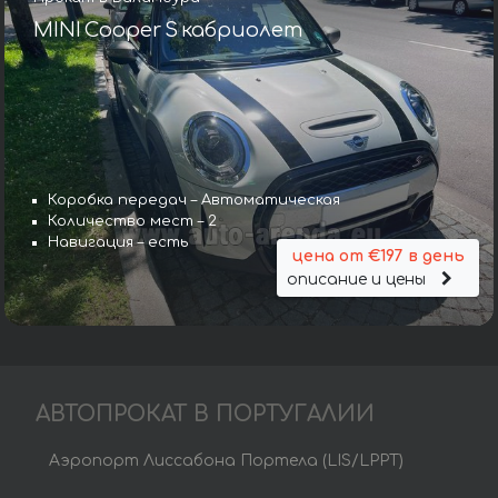
MINI Cooper S кабриолет
Коробка передач – Автоматическая
Количество мест – 2
Навигация – есть
цена от €197 в день
описание и цены
АВТОПРОКАТ В ПОРТУГАЛИИ
Аэропорт Лиссабона Портела (LIS/LPPT)