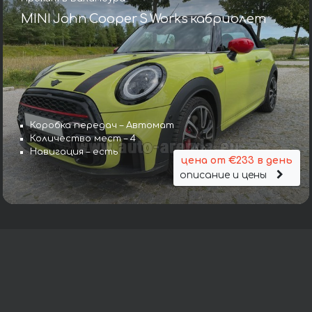
MINI John Cooper S Works кабриолет
Коробка передач – Автомат
Количество мест – 4
Навигация – есть
цена от €233 в день
описание и цены