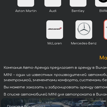
Aston Martin
Audi
Bentley
BM
McLaren
Mercedes-Benz
Ма
Компания Авто-Аренда предлагает в аренду в Вилам
MINI – один из известных производителей автомоб
электроникой, элементами комфорта, системами бе
Вы можете заказать и забронировать аренду автомо
В списке автомобилей MINI для автопроката в Вилам
Прокат в Виламоура