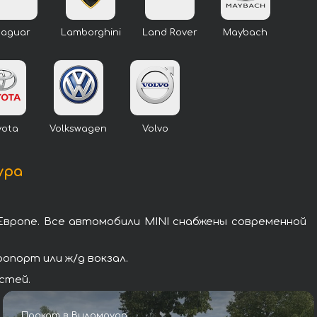
Jaguar
Lamborghini
Land Rover
Maybach
yota
Volkswagen
Volvo
ура
Европе. Все автомобили MINI снабжены современной
опорт или ж/д вокзал.
стей.
Прокат в Виламоура