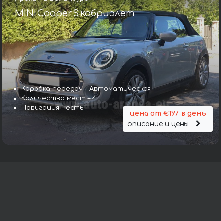
MINI Cooper S кабриолет
Коробка передач – Автоматическая
Количество мест – 4
Навигация – есть
цена от €197 в день
описание и цены