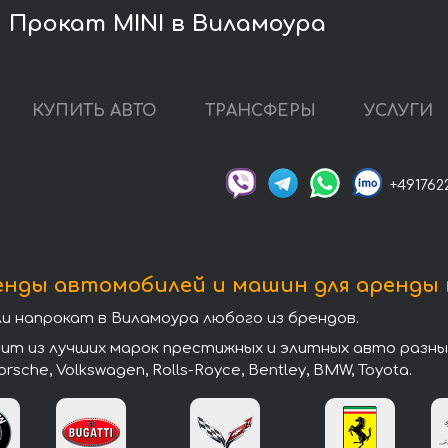
Прокат MINI в Виламоура
КУПИТЬ АВТО
ТРАНСФЕРЫ
УСЛУГИ
+491762
енды автомобилей и машин для аренды 
напрокат в Виламоура любого из брендов.
 из лучших марок престижных и элитных авто разных к
 Porsche, Volkswagen, Rolls-Royce, Bentley, BMW, Toyota.