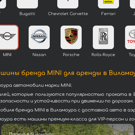
W
Bugatti
Chevrolet Corvette
Ferrari
MINI
Nissan
Porsche
Rolls-Royce
To
шины бренда MINI для аренды в Виламо
оура автомобили марки MINI.
илей, которые пользуются популярностью проката в 
зопасности и устойчивости при движении по дорогам.
биля бренда MINI в Виламоура с доставкой авто в аэр
оура есть машины премиум-класса для VIP-персон и го
Прокат в Виламоура