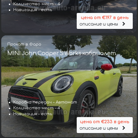
Количество мест – 4
Навигация – есть
цена от €197 в день
описание и цены
Прокат в Фаро
MINI John Cooper S Works кабриолет
Коробка передач – Автомат
Количество мест – 4
Навигация – есть
цена от €233 в день
описание и цены