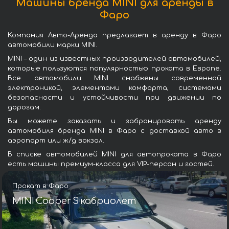
Машины бренда MINI для аренды в
Фаро
Компания Авто-Аренда предлагает в аренду в Фаро
автомобили марки MINI.
MINI – один из известных производителей автомобилей,
которые пользуются популярностью проката в Европе.
Все автомобили MINI снабжены современной
электроникой, элементами комфорта, системами
безопасности и устойчивости при движении по
дорогам.
Вы можете заказать и забронировать аренду
автомобиля бренда MINI в Фаро с доставкой авто в
аэропорт или ж/д вокзал.
В списке автомобилей MINI для автопроката в Фаро
есть машины премиум-класса для VIP-персон и гостей.
Прокат в Фаро
MINI Cooper S кабриолет