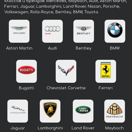
классов и брендов: Mercedes, Maybach, Audi, Aston Martin,
Ferrari, Jaguar, Lamborghini, Land Rover, Nissan, Porsche,
Volkswagen, Rolls-Royce, Bentley, BMW, Toyota.
Aston Martin
Audi
Bentley
BMW
Bugatti
Chevrolet Corvette
Ferrari
Jaguar
Lamborghini
Land Rover
Maybach