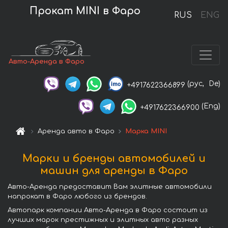
Прокат MINI в Фаро
RUS
ENG
Авто-Аренда в Фаро
(рус,
De)
+4917622366899
(Eng)
+4917622366900
Аренда авто в Фаро
Марка MINI
Марки и бренды автомобилей и
машин для аренды в Фаро
Авто-Аренда предоставит Вам элитные автомобили
напрокат в Фаро любого из брендов.
Автопарк компании Авто-Аренда в Фаро состоит из
лучших марок престижных и элитных авто разных