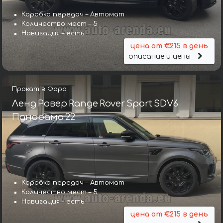
Коробка передач – Автомат
Количество мест – 5
Навигация – есть
цена от €215 в день
описание и цены
Прокат в Фаро
Ленд Ровер Range Rover Sport SDV6
Панорама 22
Коробка передач – Автомат
Количество мест – 5
Навигация – есть
цена от €215 в день