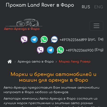
Прокат Land Rover в Фаро
RUS
ENG
Авто-Аренда в Фаро
(рус,
De)
+4917622366899
(Eng)
+4917622366900
Аренда авто в Фаро
Марка Ленд Ровер
Марки и бренды автомобилей и
машин для аренды в Фаро
Авто-Аренда предоставит Вам элитные автомобили
напрокат в Фаро любого из брендов.
Автопарк компании Авто-Аренда в Фаро состоит из
лучших марок престижных и элитных авто разных