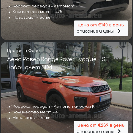
Коробка передач – Автомат
Количество мест – 4/5
Навигация – есть
цена от €140 в день
описание и цены
Прокат в Фаро
Ленд Ровер Range Rover Evoque HSE
Кабриолет SD4
Коробка передач – Автоматическая КП
Количество мест – 4
Навигация – есть
цена от €239 в день
описание и цены