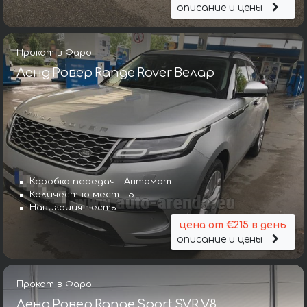
описание и цены
Прокат в Фаро
Ленд Ровер Range Rover Велар
Коробка передач – Автомат
Количество мест – 5
Навигация – есть
цена от €215 в день
описание и цены
Прокат в Фаро
Ленд Ровер Range Sport SVR V8