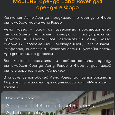
Машины бренда Land Rover для
аренды в Фаро
Компания Авто-Аренда предлагает в аренду в Фаро
автомобили марки Ленд Ровер.
Ленд Ровер – один из известных производителей
автомобилей, которые пользуются популярностью
проката в Европе. Все автомобили Ленд Ровер
снабжены современной электроникой, элементами
комфорта, системами безопасности и устойчивости
при движении по дорогам.
Вы можете заказать и забронировать аренду
автомобиля бренда Ленд Ровер в Фаро с доставкой
авто в аэропорт или ж/д вокзал.
В списке автомобилей Ленд Ровер для автопроката в
Фаро есть машины премиум-класса для VIP-персон и
гостей.
Прокат в Фаро
Ленд Ровер 4.4 Long Diesel Business
Autobiography