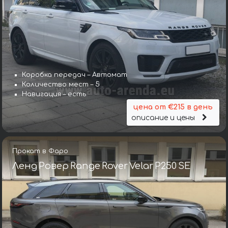
Коробка передач – Автомат
Количество мест – 5
Навигация – есть
цена от €215 в день
описание и цены
Прокат в Фаро
Ленд Ровер Range Rover Velar P250 SE