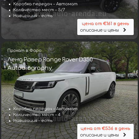
Коробка передач – Автомат
Количество мест – 5/7
Навигация – есть
цена от €161 в день
описание и цены
Прокат в Фаро
Ленд Ровер Range Rover D350
Autobiography
Коробка передач – Автомат
Количество мест – 4
Навигация – есть
цена от €536 в день
описание и цены