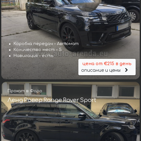
Коробка передач – Автомат
Количество мест – 5
Навигация – есть
цена от €215 в день
описание и цены
Прокат в Фаро
Ленд Ровер Range Rover Sport