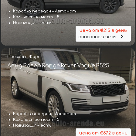
Коробка передач – Автомат
Количество мест – 5
Навигация – есть
цена от €215 в день
описание и цены
Прокат в Фаро
Ленд Ровер Range Rover Vogue P525
Коробка передач – Автомат
Количество мест – 5
Навигация – есть
цена от €572 в день