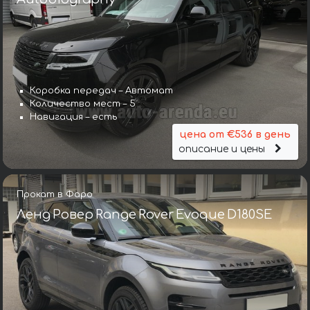
Коробка передач – Автомат
Количество мест – 5
Навигация – есть
цена от €536 в день
описание и цены
Прокат в Фаро
Ленд Ровер Range Rover Evoque D180SE