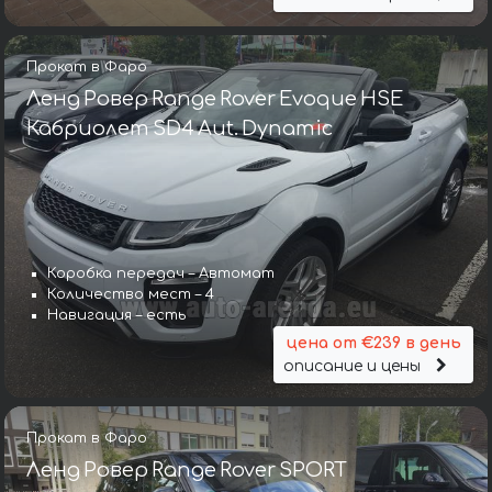
Прокат в Фаро
Ленд Ровер Range Rover Evoque HSE
Кабриолет SD4 Aut. Dynamic
Коробка передач – Автомат
Количество мест – 4
Навигация – есть
цена от €239 в день
описание и цены
Прокат в Фаро
Ленд Ровер Range Rover SPORT