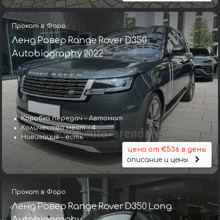
Прокат в Фаро
Ленд Ровер Range Rover D350
Autobiography 2022
Коробка передач – Автомат
Количество мест – 4
Навигация – есть
цена от €536 в день
описание и цены
Прокат в Фаро
Ленд Ровер Range Rover D350 Long
Autobiography