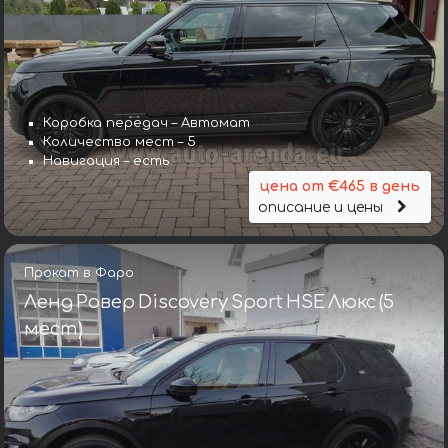
Коробка передач – Автомат
Количество мест – 5
Навигация – есть
цена от €465 в день
описание и цены
Прокат в Фаро
Ленд Ровер Discovery Sport HSE Люкс (5
мест)