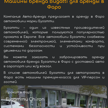
Машины бренда Bugatti для аренды в
Фаро
Компания Авто-Аренда предлагает в аренду в Фаро
автомобили марки Бугатти.
Бугатти – один из известных производителей
автомобилей, которые пользуются популярностью
проката в Европе. Все автомобили Бугатти снабжены
современной электроникой, элементами комфорта,
системами безопасности и устойчивости при
движении по дорогам.
Вы можете заказать и забронировать аренду
автомобиля бренда Бугатти в Фаро с доставкой авто
в аэропорт или ж/д вокзал.
В списке автомобилей Бугатти для автопроката в
Фаро есть машины премиум-класса для VIP-персон и
гостей.
Прокат в Фаро
Бугатти Chiron