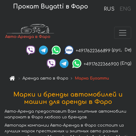
Прокат Bugatti в Фаро
RUS
ENG
Авто-Аренда в Фаро
(рус,
De)
+4917622366899
(Eng)
+4917622366900
Аренда авто в Фаро
Марка Бугатти
Марки и бренды автомобилей и
машин для аренды в Фаро
Авто-Аренда предоставит Вам элитные автомобили
напрокат в Фаро любого из брендов.
Автопарк компании Авто-Аренда в Фаро состоит из
лучших марок престижных и элитных авто разных