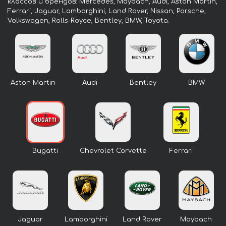
классов и брендов: Mercedes, Maybach, Audi, Aston Martin,
Ferrari, Jaguar, Lamborghini, Land Rover, Nissan, Porsche,
Volkswagen, Rolls-Royce, Bentley, BMW, Toyota.
Aston Martin
Audi
Bentley
BMW
Bugatti
Chevrolet Corvette
Ferrari
Jaguar
Lamborghini
Land Rover
Maybach