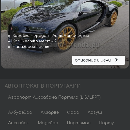
Коробка передач – Автоматическая
Количество мест – 2
Навигация – есть
описание и цены
АВТОПРОКАТ В ПОРТУГАЛИИ
Аэропорт Лиссабона Портела (LIS/LPPT)
Албуфейра
Алгарве
Фаро
Лагуш
Лиссабон
Мадейра
Портиман
Порту