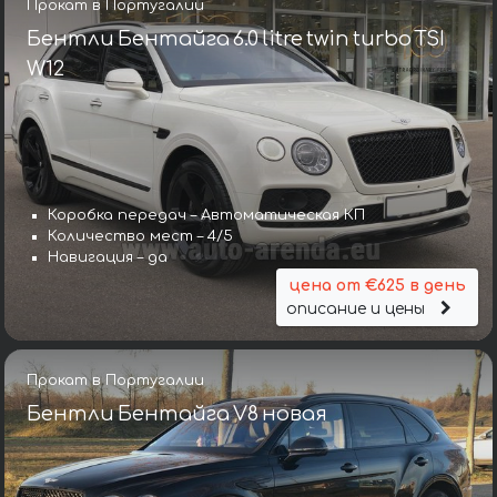
Прокат в Португалии
Бентли Бентайга 6.0 litre twin turbo TSI
W12
Коробка передач – Автоматическая КП
Количество мест – 4/5
Навигация – да
цена от €625 в день
описание и цены
Прокат в Португалии
Бентли Бентайга V8 новая