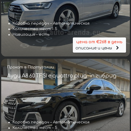
Коробка передач – Автоматическая
Количество мест – 5
Навигация – есть
цена от €268 в день
описание и цены
Прокат в Португалии
Ауди A8 60 TFSI e quattro plug-in гибрид
Коробка передач – Автоматическая
Количество мест – 5