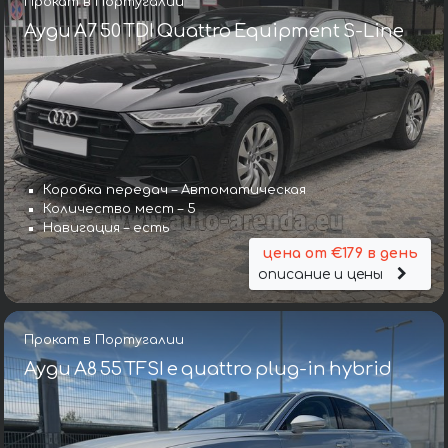
Прокат в Португалии
Ауди A7 50 TDI Quattro Equipment S-Line
Коробка передач – Автоматическая
Количество мест – 5
Навигация – есть
цена от €179 в день
описание и цены
Прокат в Португалии
Ауди A8 55 TFSI e quattro plug-in hybrid