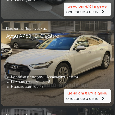
Навигация – есть
цена от €161 в день
описание и цены
Прокат в Португалии
Ауди A7 50 TDI Quattro
Коробка передач – Автоматическая
Количество мест – 5
Навигация – есть
цена от €179 в день
описание и цены