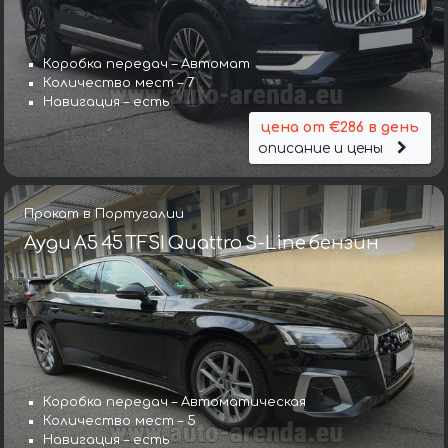
Коробка передач – Автомат
Количество мест – 7
Навигация – есть
цена от €286 в день
описание и цены
Прокат в Португалии
Ауди A5 45 TFSI Quattro S-Line бензин
Коробка передач – Автоматическая
Количество мест – 5
Навигация – есть