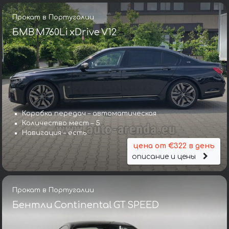
Прокат в Португалии
БМВ M760Li xDrive V12
Коробка передач – автоматическая
Количество мест – 5
Навигация – есть
цена от €322 в день
описание и цены
Прокат в Португалии
Бентли Continental GT SPEED