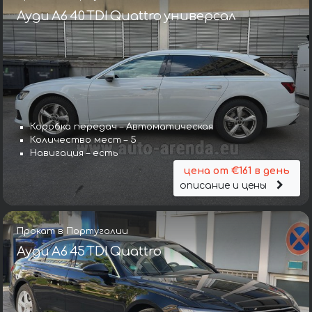
Ауди A6 40 TDI Quattro универсал
Коробка передач – Автоматическая
Количество мест – 5
Навигация – есть
цена от €161 в день
описание и цены
Прокат в Португалии
Ауди A6 45 TDI Quattro