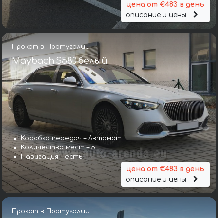
цена от €483 в день
описание и цены
Прокат в Португалии
Maybach S580 белый
Коробка передач – Автомат
Количество мест – 5
Навигация – есть
цена от €483 в день
описание и цены
Прокат в Португалии