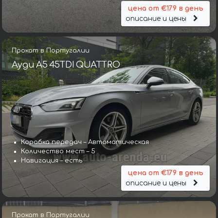
цена от €179 в день
описание и цены
Прокат в Португалии
Ауди A5 45TDI QUATTRO
Коробка передач – Автоматическая
Количество мест – 5
Навигация – есть
цена от €179 в день
описание и цены
Прокат в Португалии