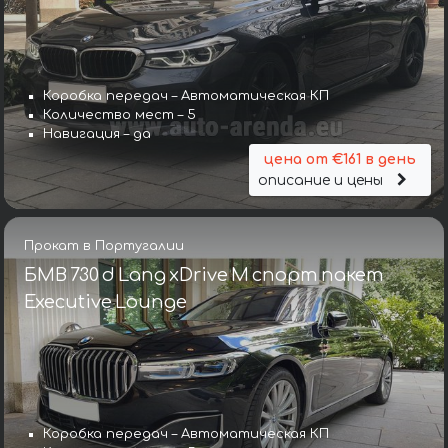
Коробка передач – Автоматическая КП
Количество мест – 5
Навигация – да
цена от €161 в день
описание и цены
Прокат в Португалии
БМВ 730 d Lang xDrive M спорт пакет
Executive Lounge
Коробка передач – Автоматическая КП