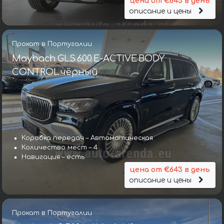
цена от €643 в день
описание и цены
Прокат в Португалии
Maybach GLS 600 E-ACTIVE BODY
CONTROL чёрный
Коробка передач – Автоматическая
Количество мест – 4
Навигация – есть
цена от €643 в день
описание и цены
Прокат в Португалии