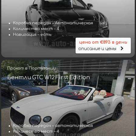
Коробка передач – Автоматическая
Количество мест – 4
Навигация – есть
цена от €893 в день
описание и цены
Прокат в Португалии
Бентли GTC W12 First Edition
Коробка передач – автоматическая
Количество мест – 4