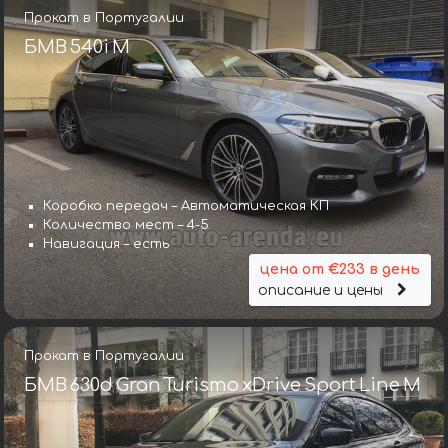
Прокат в Португалии
БМВ 540i M
Коробка передач – Автоматическая КП
Количество мест – 4-5
Навигация – есть
цена от €233 в день
описание и цены
Прокат в Португалии
БМВ 630d Gran Turismo xDrive Sport Line М