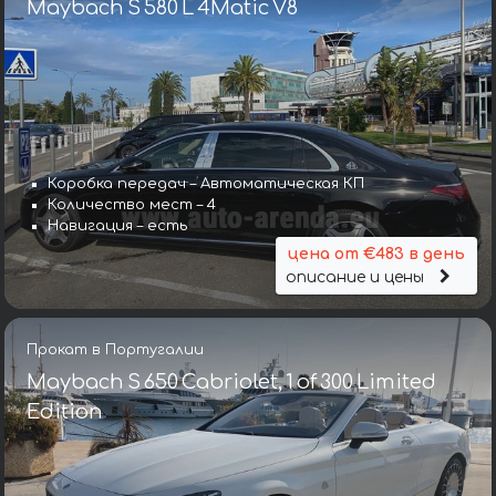
Maybach S 580 L 4Matic V8
Коробка передач – Автоматическая КП
Количество мест – 4
Навигация – есть
цена от €483 в день
описание и цены
Прокат в Португалии
Maybach S 650 Cabriolet, 1 of 300 Limited
Edition