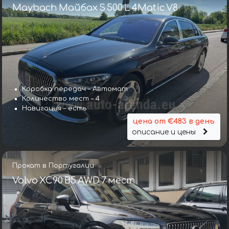
Maybach Майбах S 500 L 4Matic V8
Коробка передач – Автомат
Количество мест – 4
Навигация – есть
цена от €483 в день
описание и цены
Прокат в Португалии
Volvo XC90 B5 AWD 7 мест