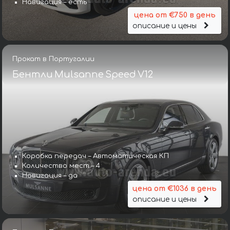
Навигация – есть
цена от €750 в день
описание и цены
Прокат в Португалии
Бентли Mulsanne Speed V12
Коробка передач – Автоматическая КП
Количество мест – 4
Навигация – да
цена от €1036 в день
описание и цены