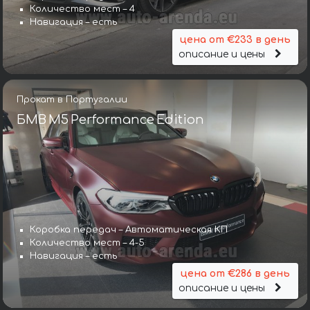
Количество мест – 4
Навигация – есть
цена от €233 в день
описание и цены
Прокат в Португалии
БМВ M5 Performance Edition
Коробка передач – Автоматическая КП
Количество мест – 4-5
Навигация – есть
цена от €286 в день
описание и цены