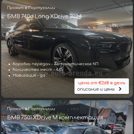
Прокат в Португалии
БМВ 740d Long XDrive 2024
Коробка передач – Автоматическая КП
Количество мест – 4/5
Навигация – да
цена от €268 в день
описание и цены
Прокат в Португалии
БМВ 750i XDrive M комплектация