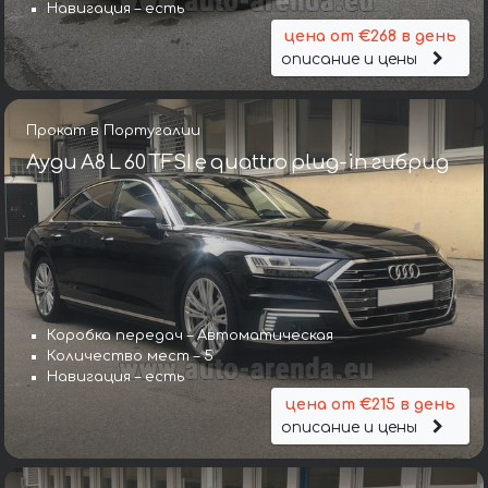
Навигация – есть
цена от €268 в день
описание и цены
Прокат в Португалии
Ауди A8 L 60 TFSI e quattro plug-in гибрид
Коробка передач – Автоматическая
Количество мест – 5
Навигация – есть
цена от €215 в день
описание и цены