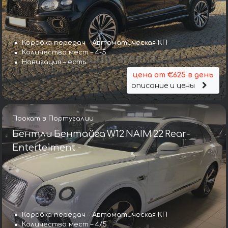
Коробка передач – Автоматическая КП
Количество мест – 4-5
Навигация – есть
цена от €625 в день
описание и цены
Прокат в Португалии
Бентли Бентайга W12 NAIM 22 Rear-
Enterteiment
Коробка передач – Автоматическая КП
Коробка передач – Автомат
Количество мест – 4/5