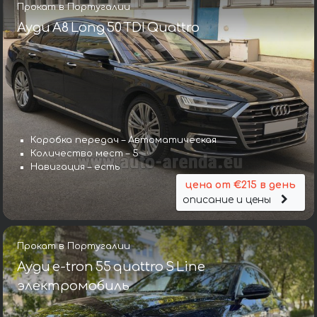
Прокат в Португалии
Ауди A8 Long 50 TDI Quattro
Коробка передач – Автоматическая
Количество мест – 5
Навигация – есть
цена от €215 в день
описание и цены
Прокат в Португалии
Ауди e-tron 55 quattro S Line
электромобиль