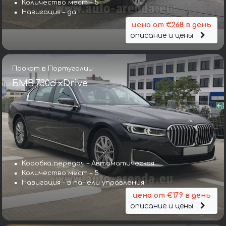
Количество мест – 5
Навигация – да
цена от €268 в день
описание и цены
Прокат в Португалии
БМВ 730d xDrive
Коробка передач – Автоматическая
Количество мест – 5
Навигация – в панели управления
цена от €179 в день
описание и цены