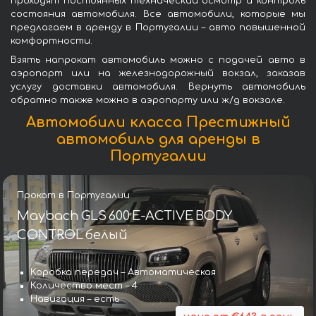
проходят постоянных технический осмотр и контроль
состояния автомобиля. Все автомобили, которые мы
предлагаем в аренду в Португалии – авто повышенной
комфортности.
Взять напрокат автомобиль можно с подачей авто в
аэропорт или на железнодорожный вокзал, заказав
услугу доставки автомобиля. Вернуть автомобиль
обратно также можно в аэропорту или ж/д вокзале.
Автомобили класса Престижный
автомобиль для аренды в
Португалии
Прокат в Португалии
Maybach GLS 600 E-ACTIVE BODY
CONTROL белый
Коробка передач – Автоматическая
Количество мест – 4
Навигация – есть