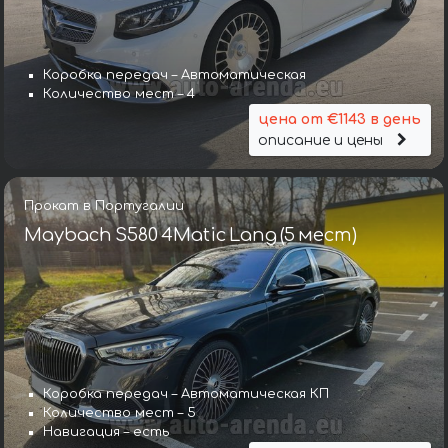
Коробка передач – Автоматическая
Количество мест – 4
цена от €1143 в день
описание и цены
Прокат в Португалии
Maybach S580 4Matic Lang (5 мест)
Коробка передач – Автоматическая КП
Количество мест – 5
Навигация – есть