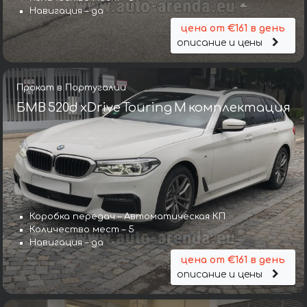
Навигация – да
цена от €161 в день
описание и цены
Прокат в Португалии
БМВ 520d xDrive Touring M комплектация
Коробка передач – Автоматическая КП
Количество мест – 5
Навигация – да
цена от €161 в день
описание и цены