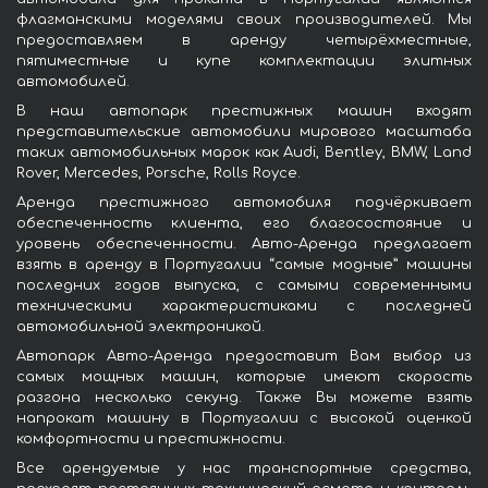
флагманскими моделями своих производителей. Мы
предоставляем в аренду четырёхместные,
пятиместные и купе комплектации элитных
автомобилей.
В наш автопарк престижных машин входят
представительские автомобили мирового масштаба
таких автомобильных марок как Audi, Bentley, BMW, Land
Rover, Mercedes, Porsche, Rolls Royce.
Аренда престижного автомобиля подчёркивает
обеспеченность клиента, его благосостояние и
уровень обеспеченности. Авто-Аренда предлагает
взять в аренду в Португалии “самые модные” машины
последних годов выпуска, с самыми современными
техническими характеристиками с последней
автомобильной электроникой.
Автопарк Авто-Аренда предоставит Вам выбор из
самых мощных машин, которые имеют скорость
разгона несколько секунд. Также Вы можете взять
напрокат машину в Португалии с высокой оценкой
комфортности и престижности.
Все арендуемые у нас транспортные средства,